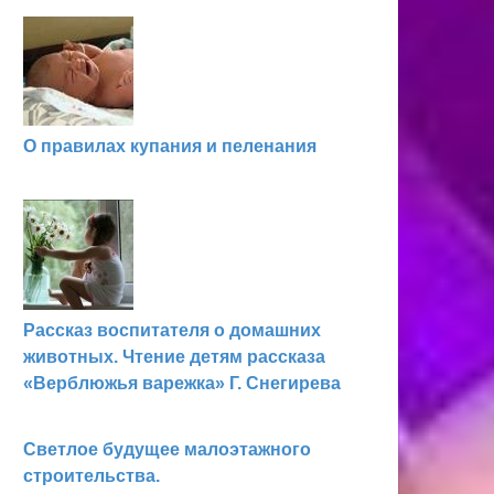
О правилах купания и пеленания
Рассказ воспитателя о домашних
животных. Чтение детям рассказа
«Верблюжья варежка» Г. Снегирева
Светлое будущее малоэтажного
строительства.