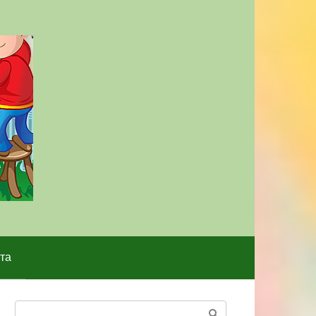
та
Поиск: