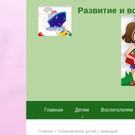
Перейти
Развитие и 
к
контенту
Главная
Детям
Воспитателям
Главная
»
Ознакомление детей с природой