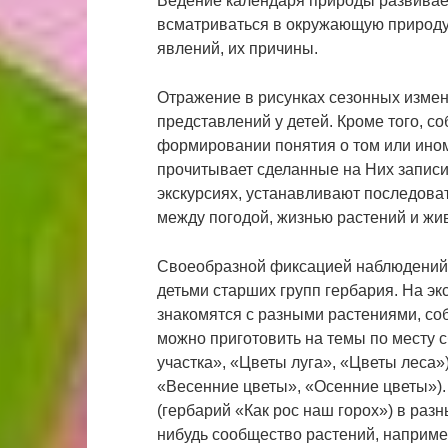
Ведение календаря природы развивае
всматриваться в окружающую природу,
явлений, их причины.
Отражение в рисунках сезонных измен
представлений у детей. Кроме того, с
формировании понятия о том или ином
прочитывает сделанные на Них записи.
экскурсиях, устанавливают последова
между погодой, жизнью растений и жи
Своеобразной фиксацией наблюдений 
детьми старших групп гербария. На экск
знакомятся с разными растениями, соб
можно приготовить на темы по месту 
участка», «Цветы луга», «Цветы леса»
«Весенние цветы», «Осенние цветы»).
(гербарий «Как рос наш горох») в раз
нибудь сообщество растений, например