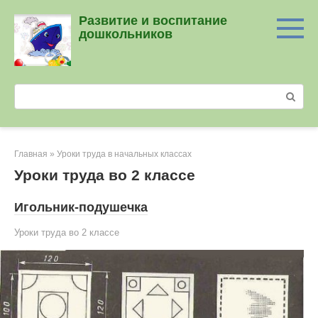
Перейти
Развитие и воспитание
к
дошкольников
контенту
Поиск:
Главная
»
Уроки труда в начальных классах
Уроки труда во 2 классе
Игольник-подушечка
Уроки труда во 2 классе