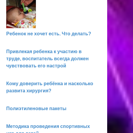
Ребенок не хочет есть. Что делать?
Привлекая ребенка к участию в
труде, воспитатель всегда должен
чувствовать его настрой
Кому доверить ребёнка и насколько
развита хирургия?
Полиэтиленовые пакеты
Методика проведения спортивных