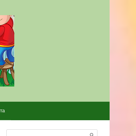
та
Поиск: