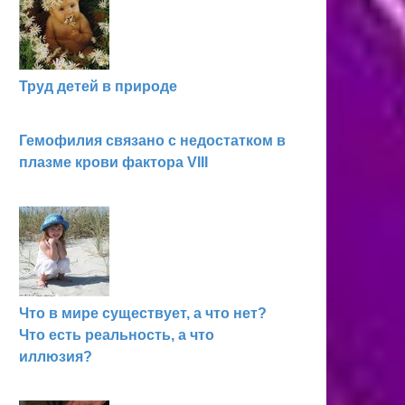
Труд детей в природе
Гемофилия связано с недостатком в
плазме крови фактора VIII
Что в мире существует, а что нет?
Что есть реальность, а что
иллюзия?