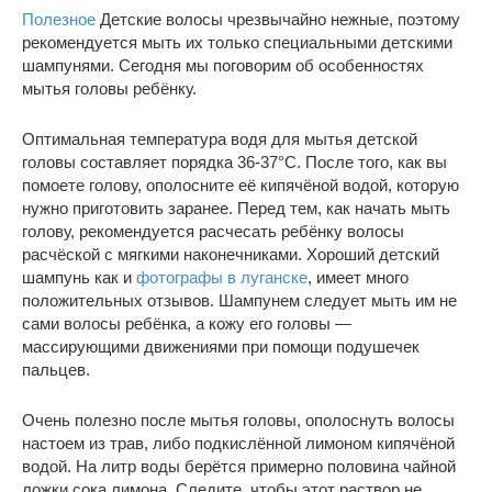
Полезное
Детские волосы чрезвычайно нежные, поэтому
рекомендуется мыть их только специальными детскими
шампунями. Сегодня мы поговорим об особенностях
мытья головы ребёнку.
Оптимальная температура водя для мытья детской
головы составляет порядка 36-37°C. После того, как вы
помоете голову, ополосните её кипячёной водой, которую
нужно приготовить заранее. Перед тем, как начать мыть
голову, рекомендуется расчесать ребёнку волосы
расчёской с мягкими наконечниками. Хороший детский
шампунь как и
фотографы в луганске
, имеет много
положительных отзывов. Шампунем следует мыть им не
сами волосы ребёнка, а кожу его головы —
массирующими движениями при помощи подушечек
пальцев.
Очень полезно после мытья головы, ополоснуть волосы
настоем из трав, либо подкислённой лимоном кипячёной
водой. На литр воды берётся примерно половина чайной
ложки сока лимона. Следите, чтобы этот раствор не