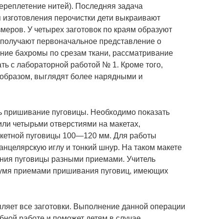
(переплетение нитей). Последняя задача
 изготовления перочистки дети выкраивают
меров. У четырех заготовок по краям образуют
и получают первоначальное представление о
ание бахромы по срезам ткани, рассматривание
ть с лабораторной работой № 1. Кроме того,
 образом, выглядят более нарядными и
ь пришивание пуговицы. Необходимо показать
ли четырьми отверстиями на макетах,
акетной пуговицы 100—120 мм. Для работы
анцелярскую иглу и тонкий шнур. На таком макете
ния пуговицы разными приемами. Учитель
вумя приемами пришивания пуговиц, имеющих
пляет все заготовки. Выполнение данной операции
ной работе и поможет детям в случае