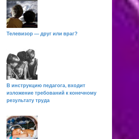
Телевизор — друг или враг?
В инструкцию педагога, входит
изложение требований к конечному
результату труда