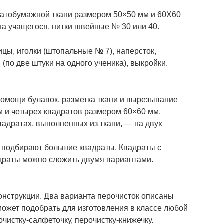
чатобумажной ткани размером 50×50 мм и 60X60
 на учащегося, нитки швейные № 30 или 40.
цы, иголки (штопальные № 7), наперсток,
 (по две штуки на одного ученика), выкройки.
 помощи булавок, разметка ткани и вырезывание
 и четырех квадратов размером 60×60 мм.
вадратах, выполненных из ткани, — на двух
а подбирают большие квадраты. Квадраты с
драты можно сложить двумя вариантами.
.
конструкции. Два варианта перочисток описаны
может подобрать для изготовления в классе любой
очистку-салфеточку, перочистку-книжечку.