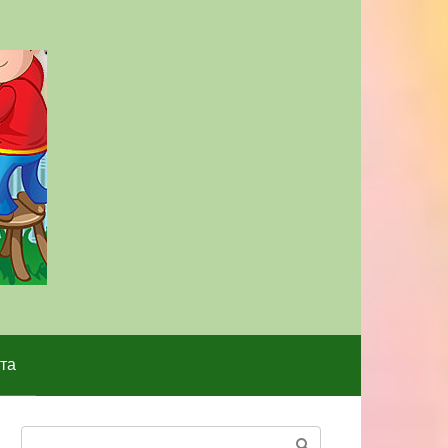
та
Поиск: