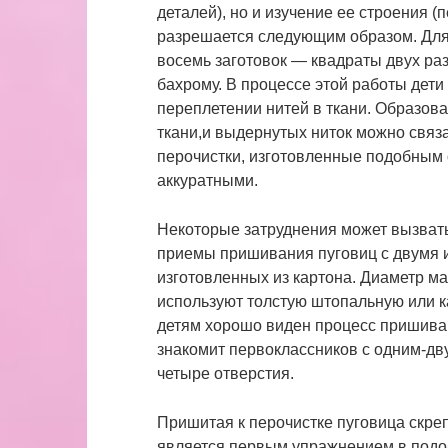
деталей), но и изучение ее строения 
разрешается следующим образом. Для
восемь заготовок — квадраты двух раз
бахрому. В процессе этой работы дет
переплетении нитей в ткани. Образов
ткани,и выдернутых ниток можно связа
перочистки, изготовленные подобным
аккуратными.
Некоторые затруднения может вызват
приемы пришивания пуговиц с двумя и
изготовленных из картона. Диаметр м
используют толстую штопальную или к
детям хорошо виден процесс пришива
знакомит первоклассников с одним-д
четыре отверстия.
Пришитая к перочистке пуговица скре
является первым упражнением в подоб