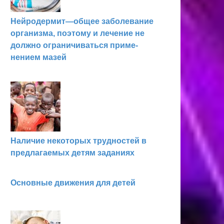
Нейродермит—общее заболевание
организма, по­этому и лечение не
должно ограничиваться приме­
нением мазей
Наличие некоторых трудностей в
предлагаемых детям заданиях
Основные движения для детей