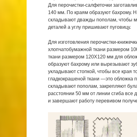
Для перочистки-салфеточки заготавли
140 мм. По краям образуют бахрому.
складывают дважды пополам, чтобы м
деталей а углу пришивают пуговицу.
Для изготовления перочистки-книжечки
хлопчатобумажной ткани размером 10
ткани размером 120X120 мм для облож
образуют бахрому или вырезывают зуб
укладывают стопкой, чтобы все края т
гладкокрашеной ткани —это обложка п
складывают пополам, закрепляют була
расстоянии 50 мм от линии сгиба все
и завершают работу перевивом получ