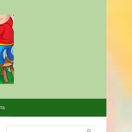
та
Поиск: