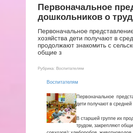
Первоначальное пре
дошкольников о труд
Первоначальное представление 
хозяйства дети получают в сред
продолжают знакомить с сельс
общие з
Рубрика:
Воспитателям
Воспитателям
Первоначальное предста
дети получают в средней 
В старшей группе их про
трудом, закрепляют общи
совхозов): хлеборобов, животноводов,