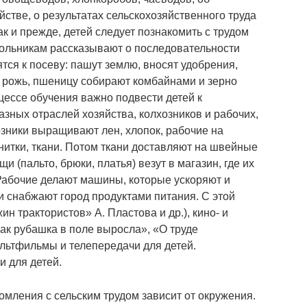
стве, о результатах сельскохозяйственного труда
ак и прежде, детей следует познакомить с трудом
кольникам рассказывают о последовательности
ся к посеву: пашут землю, вносят удобрения,
 рожь, пшеницу собирают комбайнами и зерно
цессе обучения важно подвести детей к
зных отраслей хозяйства, колхозников и рабочих,
озники выращивают лен, хлопок, рабочие на
нитки, ткани. Потом ткани доставляют на швейные
и (пальто, брюки, платья) везут в магазин, где их
 Рабочие делают машины, которые ускоряют и
и снабжают город продуктами питания. С этой
н трактористов» А. Пластова и др.), кино- и
ак рубашка в поле выросла», «О труде
ультфильмы и телепередачи для детей.
 для детей.
омления с сельским трудом зависит от окружения.