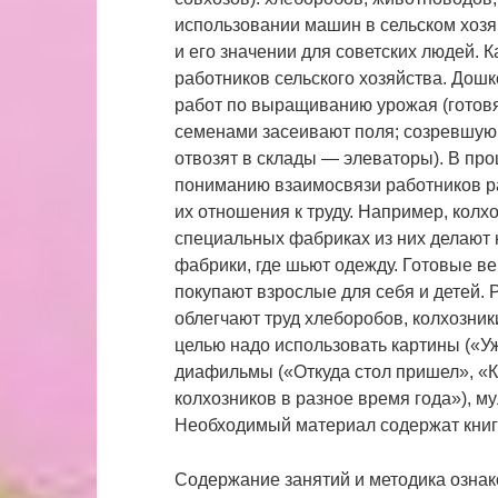
использовании машин в сельском хозяй
и его значении для советских людей. К
работников сельского хозяйства. Дош
работ по выращиванию урожая (готовят
семенами засеивают поля; созревшую
отвозят в склады — элеваторы). В про
пониманию взаимосвязи работников ра
их отношения к труду. Например, колх
специальных фабриках из них делают 
фабрики, где шьют одежду. Готовые вещ
покупают взрослые для себя и детей.
облегчают труд хлеборобов, колхозник
целью надо использовать картины («Ужи
диафильмы («Откуда стол пришел», «К
колхозников в разное время года»), м
Необходимый материал содержат книги
Содержание занятий и методика ознак