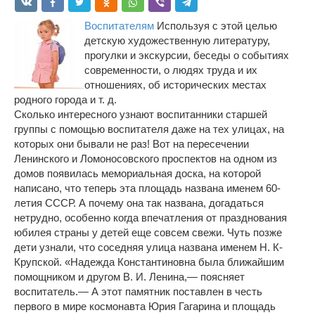
Воспитателям
Используя с этой целью
детскую художественную литературу,
прогулки и экскурсии, беседы о событиях
современности, о людях труда и их
отношениях, об исторических местах
родного города и т. д.
Сколько интересного узнают воспитанники старшей
группы с помощью воспитателя даже на тех улицах, на
которых они бывали не раз! Вот на пересечении
Ленинского и Ломоносовского проспектов на одном из
домов появилась мемориальная доска, на которой
написано, что теперь эта площадь названа именем 60-
летия СССР. А почему она так названа, догадаться
нетрудно, особенно когда впечатления от празднования
юбилея страны у детей еще совсем свежи. Чуть позже
дети узнали, что соседняя улица названа именем Н. К-
Крупской. «Надежда Константиновна была ближайшим
помощником и другом В. И. Ленина,— поясняет
воспитатель.— А этот памятник поставлен в честь
первого в мире космонавта Юрия Гагарина и площадь