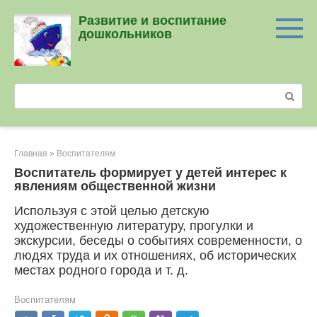
Перейти
Развитие и воспитание
к
дошкольников
контенту
Поиск:
Главная
»
Воспитателям
Воспитатель формирует у детей интерес к
явлениям общест­венной жизни
Используя с этой целью детскую
художественную литературу, прогулки и
экскурсии, беседы о событиях современ­ности, о
людях труда и их отношениях, об исторических
местах родного города и т. д.
Воспитателям