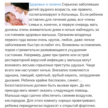
Здоровье и гигиена
Серьезно заболевших
детей грудного возраста, как правило,
госпитализируют в больницы. Если ребенок
оставлен для лечения дома, все члены
семьи и, конечно, в первую очередь мать
должны очень внимательно днем и ночью наблюдать за
состоянием здоровья малыша. Организм младенца
первого года жизни очень хрупок, любое, даже легкое
заболевание быстро ослабит его. Возможны осложнения,
порою стремительно развивающиеся ухудшения
состояния. Например, даже при гриппе или острой
респираторной вирусной инфекции у малыша могут
возникать весьма серьезные приступы удушья. Чаще
всего они наступают ночью. Внезапно появляются
одышка, лающий, хриплый, грубый кашель, затруднение
дыхания. Ребенок крайне беспокоен, синеет…
Безотлагательно должен быть вызван врач. До его
прихода мать может оказать следующую помощь.
Малыша надо срочно обеспечить свежим воздухом,
кислородом. Для этого комнату хорошо проветривают,
ребенка периодически подносят к открытой форточке.