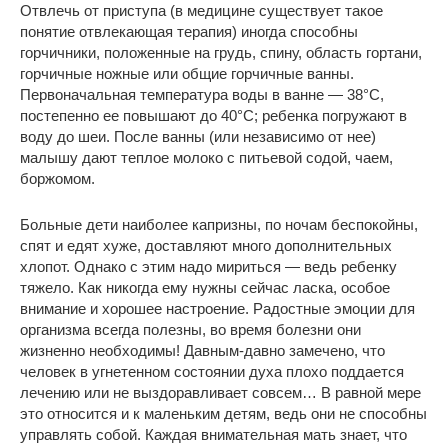
Отвлечь от приступа (в медицине существует такое
понятие отвлекающая терапия) иногда способны
горчичники, положенные на грудь, спину, область гортани,
горчичные ножные или общие горчичные ванны.
Первоначальная температура воды в ванне — 38°С,
постепенно ее повышают до 40°С; ребенка погружают в
воду до шеи. После ванны (или независимо от нее)
малышу дают теплое молоко с питьевой содой, чаем,
боржомом.
Больные дети наиболее капризны, по ночам беспокойны,
спят и едят хуже, доставляют много дополнительных
хлопот. Однако с этим надо мириться — ведь ребенку
тяжело. Как никогда ему нужны сейчас ласка, особое
внимание и хорошее настроение. Радостные эмоции для
организма всегда полезны, во время болезни они
жизненно необходимы! Давным-давно замечено, что
человек в угнетенном состоянии духа плохо поддается
лечению или не выздоравливает совсем… В равной мере
это относится и к маленьким детям, ведь они не способны
управлять собой. Каждая внимательная мать знает, что