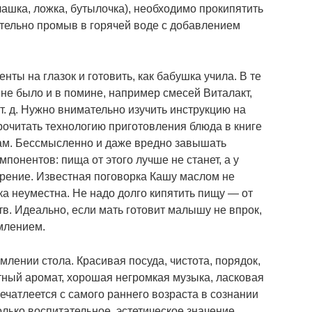
(чашка, ложка, бутылочка), необходимо прокипятить
ательно промыв в горячей воде с добавлением
ты на глазок и готовить, как бабушка учила. В те
не было и в помине, например смесей Виталакт,
т. д. Нужно внимательно изучить инструкцию на
прочитать технологию приготовления блюда в книге
лам. Бессмысленно и даже вредно завышать
понентов: пища от этого лучше не станет, а у
рение. Известная поговорка Кашу маслом не
ка неуместна. Не надо долго кипятить пищу — от
тв. Идеально, если мать готовит малышу не впрок,
млением.
лении стола. Красивая посуда, чистота, порядок,
тный аромат, хорошая негромкая музыка, ласковая
чатлеется с самого раннего возраста в сознании
олько воспитательное, эстетическое значение.