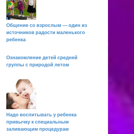
Общение со взрослым — один из
источников радости малень­кого
ребенка
Ознакомление детей средней
группы с природой летом
Надо воспитывать у ребенка
привычку к специальным
заливающим процедурам