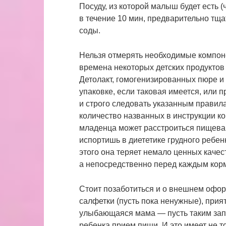
Посуду, из которой малыш будет есть 
в течение 10 мин, предварительно тщ
соды.
Нельзя отмерять необходимые компонен
времена некоторых детских продуктов 
Детолакт, гомогенизированных пюре и 
упаковке, если таковая имеется, или 
и строго следовать указанным прави
количество названных в инструкции ком
младенца может расстроиться пищева
испортишь в диететике грудного ребен
этого она теряет немало ценных качес
а непосредственно перед каждым кор
Стоит позаботиться и о внешнем оформ
салфетки (пусть пока ненужные), прия
улыбающаяся мама — пусть таким запе
ребенка прием пищи. И это имеет не т