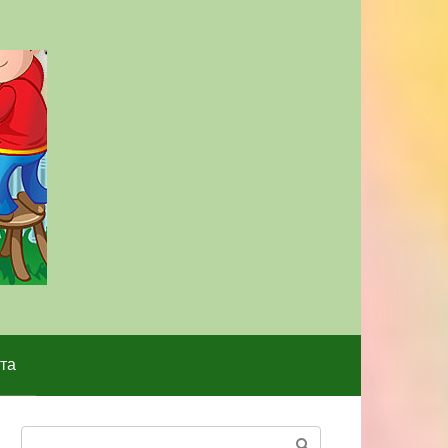
та
Поиск: