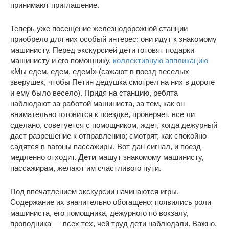
принимают приглашение.
Теперь уже посещение железнодорожной станции
приобрело для них особый интерес: они идут к знакомому
машинисту. Перед экскурсией дети готовят подарки
машинисту и его помощнику,
коллективную аппликацию
«Мы едем, едем, едем!» (сажают в поезд веселых
зверушек, чтобы Петин дедушка смотрел на них в дороге
и ему было весело). Придя на станцию, ребята
наблюдают за работой машиниста, за тем, как он
внимательно готовится к поездке, проверяет, все ли
сделано, советуется с помощником, ждет, когда дежурный
даст разрешение к отправлению; смотрят, как спокойно
садятся в вагоны пассажиры. Вот дан сигнал, и поезд
медленно отходит.
Дети
машут знакомому машинисту,
пассажирам, желают им счастливого пути.
Под впечатлением экскурсии начинаются игры.
Содержание их значительно обогащено: появились роли
машиниста, его помощника, дежурного по вокзалу,
проводника — всех тех, чей труд дети наблюдали. Важно,