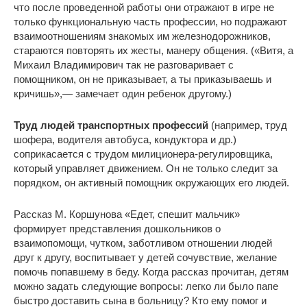
что после проведенной работы они отражают в игре не
только функциональную часть профессии, но подражают
взаимоотношениям знакомых им железнодорожников,
стараются повторять их жесты, манеру общения. («Витя, а
Михаил Владимирович так не разговаривает с
помощником, он не приказывает, а ты приказываешь и
кричишь»,— замечает один ребенок другому.)
Труд людей транспортных профессий
(например, труд
шофера, водителя автобуса, кондуктора и др.)
соприкасается с трудом милиционера-регулировщика,
который управляет движением. Он не только следит за
порядком, он активный помощник окружающих его людей.
Рассказ М. Коршунова «Едет, спешит мальчик»
формирует представления дошкольников о
взаимопомощи, чутком, заботливом отношении людей
друг к другу, воспитывает у детей сочувствие, желание
помочь попавшему в беду. Когда рассказ прочитан, детям
можно задать следующие вопросы: легко ли было папе
быстро доставить сына в больницу? Кто ему помог и