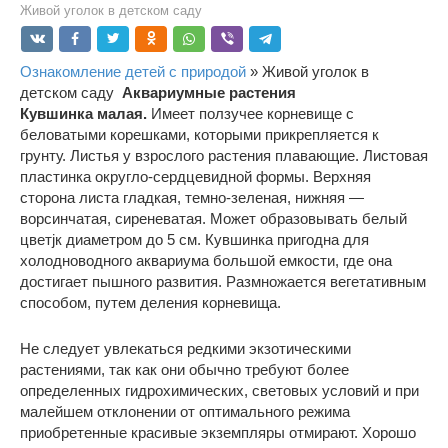
Живой уголок в детском саду
Ознакомление детей с природой
» Живой уголок в
детском саду
Аквариумные растения
Кувшинка малая.
Имеет ползучее корневище с
беловатыми корешками, которыми прикрепляется к
грунту. Листья у взрослого растения плавающие. Листовая
пластинка округло-сердцевидной формы. Верхняя
сторона листа гладкая, темно-зеленая, нижняя —
ворсинчатая, сиреневатая. Может образовывать белый
цветjк диаметром до 5 см. Кувшинка пригодна для
холодноводного аквариума большой емкости, где она
достигает пышного развития. Размножается вегетативным
способом, путем деления корневища.
Не следует увлекаться редкими экзотическими
растениями, так как они обычно требуют более
определенных гидрохимических, световых условий и при
малейшем отклонении от оптимального режима
приобретенные красивые экземпляры отмирают. Хорошо