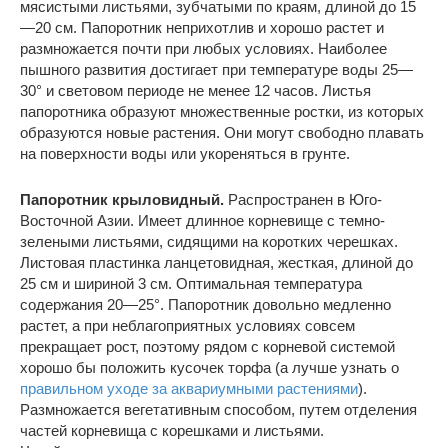
мясистыми листьями, зубчатыми по краям, длиной до 15
—20 см. Папоротник неприхотлив и хорошо растет и
размножается почти при любых условиях. Наиболее
пышного развития достигает при температуре воды 25—
30° и световом периоде не менее 12 часов. Листья
папоротника образуют множественные ростки, из которых
образуются новые растения. Они могут свободно плавать
на поверхности воды или укореняться в грунте.
Папоротник крыловидный.
Распространен в Юго-
Восточной Азии. Имеет длинное корневище с темно-
зелеными листьями, сидящими на коротких черешках.
Листовая пластинка ланцетовидная, жесткая, длиной до
25 см и шириной 3 см. Оптимальная температура
содержания 20—25°. Папоротник довольно медленно
растет, а при неблагоприятных условиях совсем
прекращает рост, поэтому рядом с корневой системой
хорошо бы положить кусочек торфа (а лучше узнать о
правильном уходе за аквариумными растениями
).
Размножается вегетативным способом, путем отделения
частей корневища с корешками и листьями.