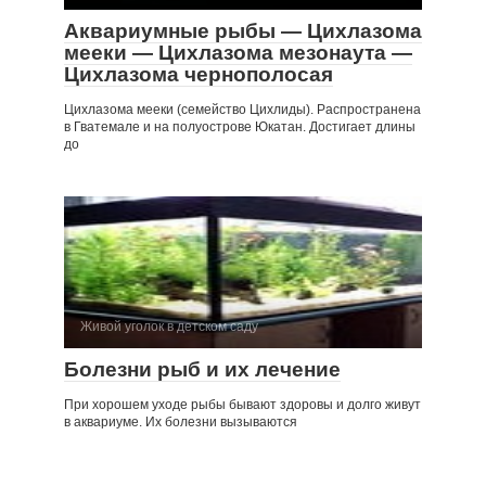
Аквариумные рыбы — Цихлазома
мееки — Цихлазома мезонаута —
Цихлазома чернополосая
Цихлазома мееки (семейство Цихлиды). Распространена
в Гватемале и на полуострове Юкатан. Достигает длины
до
Живой уголок в детском саду
Болезни рыб и их лечение
При хорошем уходе рыбы бывают здоровы и долго живут
в аквариуме. Их болезни вызываются