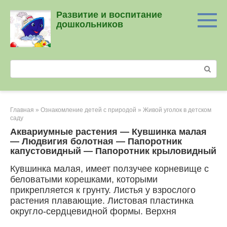
Перейти
Развитие и воспитание
к
дошкольников
контенту
Поиск:
Главная
»
Ознакомление детей с природой
»
Живой уголок в детском
саду
Аквариумные растения — Кувшинка малая
— Людвигия болотная — Папоротник
капустовидный — Папоротник крыловидный
Кувшинка малая, имеет ползучее корневище с
беловатыми корешками, которыми
прикрепляется к грунту. Листья у взрослого
растения плавающие. Листовая пластинка
округло-сердцевидной формы. Верхня