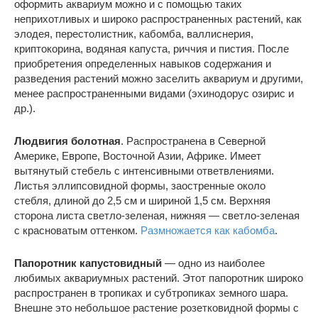
оформить аквариум можно и с помощью таких
неприхотливых и широко распространенных растений, как
элодея, перестолистник, кабомба, валлиснерия,
криптокорина, водяная капуста, риччия и пистия. После
приобретения определенных навыков содержания и
разведения растений можно заселить аквариум и другими,
менее распространенными видами (эхинодорус озирис и
др.).
Людвигия болотная
. Распространена в Северной
Америке, Европе, Восточной Азии, Африке. Имеет
вытянутый стебель с интенсивными ответвлениями.
Листья эллипсовидной формы, заостренные около
стебля, длиной до 2,5 см и шириной 1,5 см. Верхняя
сторона листа светло-зеленая, нижняя — светло-зеленая
с красноватым оттенком.
Размножается как кабомба
.
Папоротник капустовидный
— одно из наиболее
любимых аквариумных растений. Этот папоротник широко
распространен в тропиках и субтропиках земного шара.
Внешне это небольшое растение розетковидной формы с