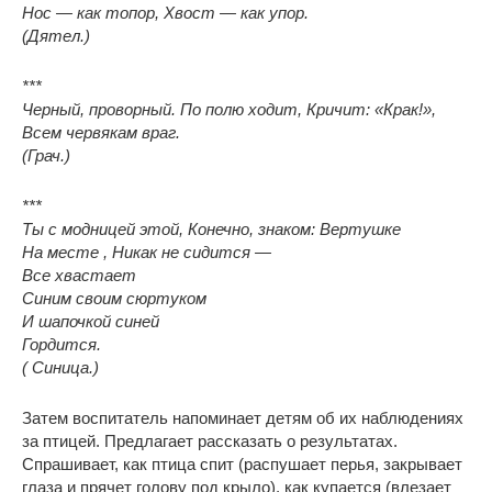
Нос — как топор, Хвост — как упор.
(Дятел.)
***
Черный, проворный. По полю ходит, Кричит: «Крак!»,
Всем червякам враг.
(Грач.)
***
Ты с модницей этой, Конечно, знаком: Вертушке
На месте , Никак не сидится —
Все хвастает
Синим своим сюртуком
И шапочкой синей
Гордится.
( Синица.)
Затем воспитатель напоминает детям об их наблюдениях
за птицей. Предлагает рассказать о результатах.
Спрашивает, как птица спит (распушает перья, закрывает
глаза и прячет голову под крыло), как купается (влезает