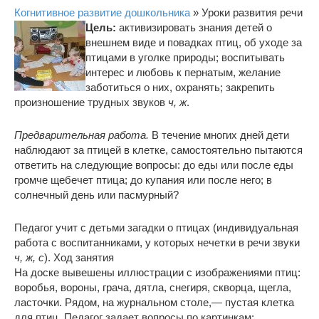
Когнитивное развитие дошкольника
» Уроки развития речи
Цель:
активизировать знания детей о
внешнем виде и повадках птиц, об уходе за
птицами в уголке природы; воспитывать
интерес и любовь к пернатым, желание
заботиться о них, охранять; закрепить
произношение трудных звуков
ч, ж
.
Предварительная работа.
В течение многих дней дети
наблюдают за птицей в клетке, самостоятельно пытаются
ответить на следующие вопросы: до еды или после еды
громче щебечет птица; до купания или после него; в
солнечный день или пасмурный?
Педагог учит с детьми загадки о птицах (индивидуальная
работа с воспитанниками, у которых нечетки в речи звуки
ч, ж, с
). Ход занятия
На доске вывешены иллюстрации с изображениями птиц:
воробья, вороны, грача, дятла, снегиря, скворца, щегла,
ласточки. Рядом, на журнальном столе,— пустая клетка
для птиц. Педагог задает вопросы по картинкам: