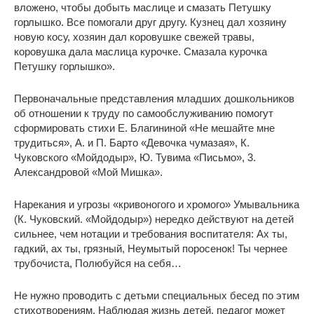
вложено, чтобы добыть маслице и смазать Петушку
горлышко. Все помогали друг другу. Кузнец дал хозяину
новую косу, хозяин дал коровушке свежей травы,
коровушка дала маслица курочке. Смазала курочка
Петушку горлышко».
Первоначальные представления младших дошкольников
об отношении к труду по самообслуживанию помогут
сформировать стихи Е. Благининой «Не мешайте мне
трудиться», А. и П. Барто «Девочка чумазая», К.
Чуковского «Мойдодыр», Ю. Тувима «Письмо», 3.
Александровой «Мой Мишка».
Нарекания и угрозы «кривоногого и хромого» Умывальника
(К. Чуковский. «Мойдодыр») нередко действуют на детей
сильнее, чем нотации и требования воспитателя: Ах ты,
гадкий, ах ты, грязный, Неумытый поросенок! Ты чернее
трубочиста, Полюбуйся на себя…
Не нужно проводить с детьми специальных бесед по этим
стихотворениям. Наблюдая жизнь детей, педагог может