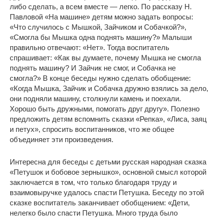
либо сделать, а всем вместе — легко. По рассказу Н.
Павловой «На машине» детям можно задать вопросы:
«Что случилось с Мышкой, Зайчиком и Собачкой?»,
«Смогла бы Мышка одна поднять машину?» Малыши
правильно отвечают: «Нет». Тогда воспитатель
спрашивает: «Как вы думаете, почему Мышка не смогла
поднять машину? И Зайчик не смог, и Собачка не
смогла?» В конце беседы нужно сделать обобщение:
«Когда Мышка, Зайчик и Собачка дружно взялись за дело,
они подняли машину, столкнули камень и поехали.
Хорошо быть дружными, помогать друг другу». Полезно
предложить детям вспомнить сказки «Репка», «Лиса, заяц
и петух», спросить воспитанников, что же общее
объединяет эти произведения.
Интересна для беседы с детьми русская народная сказка
«Петушок и бобовое зернышко», основной смысл которой
заключается в том, что только благодаря труду и
взаимовыручке удалось спасти Петушка. Беседу по этой
сказке воспитатель заканчивает обобщением: «Дети,
нелегко было спасти Петушка. Много труда было