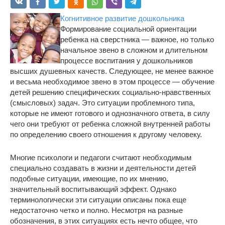
Когнитивное развитие дошкольника
Формирование социальной ориентации
ребенка на сверстника — важное, но только
начальное звено в сложном и длительном
процессе воспитания у дошкольников
высших душевных качеств. Следующее, не менее важное
и весьма необходимое звено в этом процессе — обучение
детей решению специфических социально-нравственных
(смысловых) задач. Это ситуации проблемного типа,
которые не имеют готового и однозначного ответа, в силу
чего они требуют от ребенка сложной внутренней работы
по определению своего отношения к другому человеку.
Многие психологи и педагоги считают необходимым
специально создавать в жизни и деятельности детей
подобные ситуации, имеющие, по их мнению,
значительный воспитывающий эффект. Однако
терминологически эти ситуации описаны пока еще
недостаточно четко и полно. Несмотря на разные
обозначения, в этих ситуациях есть нечто общее, что