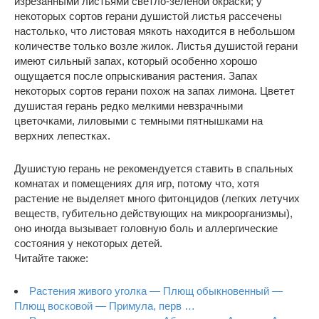
изрезанными листьями светло-зеленой окраски; у
некоторых сортов герани душистой листья рассечены
настолько, что листовая мякоть находится в небольшом
количестве только возле жилок. Листья душистой герани
имеют сильный запах, который особенно хорошо
ощущается после опрыскивания растения. Запах
некоторых сортов герани похож на запах лимона. Цветет
душистая герань редко мелкими невзрачными
цветочками, лиловыми с темными пятнышками на
верхних лепестках.
Душистую герань не рекомендуется ставить в спальных
комнатах и помещениях для игр, потому что, хотя
растение не выделяет много фитонцидов (легких летучих
веществ, губительно действующих на микроорганизмы),
оно иногда вызывает головную боль и аллергические
состояния у некоторых детей.
Читайте также:
Растения живого уголка — Плющ обыкновенный —
Плющ восковой — Примула, перв …