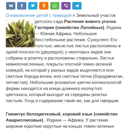
Ознакомление детей с природой
» Земельный участок
детского сада
Растения живого уголка
Гастерия (семейство Лилейные)
. Родина
— Южная Африка. Небольшое
бесстебельное растение. Суккулент. Его
толстые, мясистые листья расположены в
одной плоскости (двурядно); у некоторых видов они
собраны в розетку и расположены спирально. Листья
немногочисленные, покрыты плотной темно-зеленой
кожицей, на которой у разных видов выделяются или
светлые борода-вочки, или светлые пятна (бородавчатая,
пятнистая). Небольшие розоватые цветки колокольчатой
формы находятся на конце длинного изогнутого
цветоноса, который выходит из середины розетки
листьев. Уход и содержание такие же, как для гаворции.
Гемантус белоцветковый, коровий язык (семейство
Амариллисовые)
. Родина — Африка. У растения
широкие короткие округлые на концах темно-зеленые