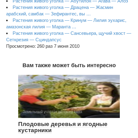
Растения живого уголка — Абутилон — Агава — Алоэ
Растения живого уголка — Драцена — Жасмин
арабский, самбак — Зефирантес, вы …
Растения живого уголка — Кринум — Лилия эухарис,
амазонская лилия — Маранта …
Растения живого уголка — Сансевьера, щучий хвост —
Сеткрезия — Сциндапсус
Просмотрено: 260 раз 7 июня 2010
Вам также может быть интересно
Земельный участок детского сада
Плодовые деревья и ягодные
кустарники