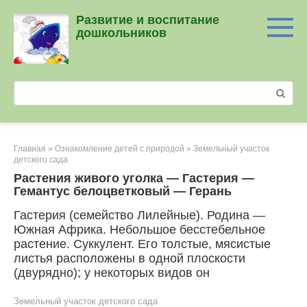
Перейти
Развитие и воспитание
к
дошкольников
контенту
Поиск:
Главная
»
Ознакомление детей с природой
»
Земельный участок
детского сада
Растения живого уголка — Гастерия —
Гемантус белоцветковый — Герань
Гастерия (семейство Лилейные). Родина —
Южная Африка. Небольшое бесстебельное
растение. Суккулент. Его толстые, мясистые
листья расположены в одной плоскости
(двурядно); у некоторых видов он
Земельный участок детского сада