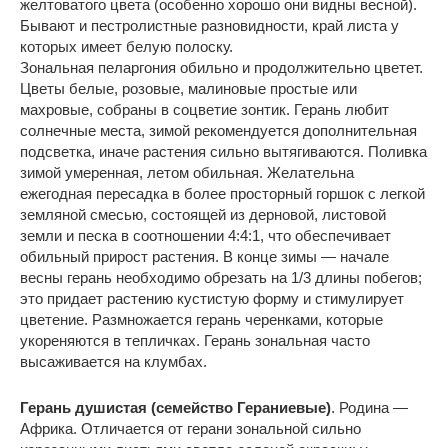
желтоватого цвета (особенно хорошо они видны весной).
Бывают и пестролистные разновидности, край листа у
которых имеет белую полоску.
Зональная пеларгония обильно и продолжительно цветет.
Цветы белые, розовые, малиновые простые или
махровые, собраны в соцветие зонтик. Герань любит
солнечные места, зимой рекомендуется дополнительная
подсветка, иначе растения сильно вытягиваются. Поливка
зимой умеренная, летом обильная. Желательна
ежегодная пересадка в более просторный горшок с легкой
земляной смесью, состоящей из дерновой, листовой
земли и песка в соотношении 4:4:1, что обеспечивает
обильный прирост растения. В конце зимы — начале
весны герань необходимо обрезать на 1/3 длины побегов;
это придает растению кустистую форму и стимулирует
цветение. Размножается герань черенками, которые
укореняются в тепличках. Герань зональная часто
высаживается на клумбах.
Герань душистая (семейство Гераниевые)
. Родина —
Африка. Отличается от герани зональной сильно