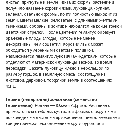
листья, пригнутые к земле; из-за их формы растение и
получило название коровий язык. Луковица крупная,
зеленая, овальной формы, почти полностью выходит из
земли. Цветы мелкие, беловатые, с длинными желтыми
тычинками, собраны в зонтик и находятся на конце тонкой
цветочной стрелки. После цветения гемантус образует
оранжевые плоды (ягоды), которые не менее
декоративны, чем соцветия. Коровий язык может
обходиться умеренными светом и поливкой.
Размножается гемантус луковичками-детками, которые
отделяют от материнской луковицы весной, во время
пересадки. Сажать луковицу нужно в небольшой по
размеру горшок, в земляную смесь, состоящую из
листовой, дерновой, торфяной земли в соотношениях
4:1:1.
Герань (пеларгония) зональная (семейство
Гераниевые)
. Родина — Южная Африка. Растение с
прямостоячим стеблем, кустистой формы, с округлыми
почковидными листьями ярко-зеленого цвета, имеющими
концентрически расположенные круги бурого или