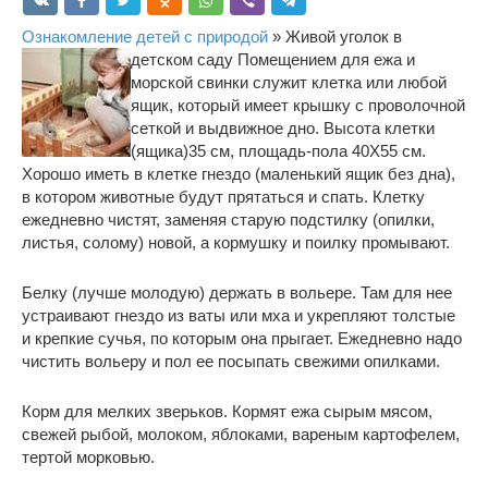
Ознакомление детей с природой
» Живой уголок в
детском саду
Помещением для ежа и
морской свинки служит клетка или любой
ящик, который имеет крышку с проволочной
сеткой и выдвижное дно. Высота клетки
(ящика)35 см, площадь-пола 40X55 см.
Хорошо иметь в клетке гнездо (маленький ящик без дна),
в котором животные будут прятаться и спать. Клетку
ежедневно чистят, заменяя старую подстилку (опилки,
листья, солому) новой, а кормушку и поилку промывают.
Белку (лучше молодую) держать в вольере. Там для нее
устраивают гнездо из ваты или мха и укрепляют толстые
и крепкие сучья, по которым она прыгает. Ежедневно надо
чистить вольеру и пол ее посыпать свежими опилками.
Корм для мелких зверьков. Кормят ежа сырым мясом,
свежей рыбой, молоком, яблоками, вареным картофелем,
тертой морковью.