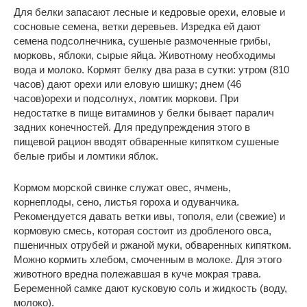
Для белки запасают лесные и кедровые орехи, еловые и
сосновые семена, ветки деревьев. Изредка ей дают
семена подсолнечника, сушеные размоченные грибы,
морковь, яблоки, сырые яйца. Животному необходимы
вода и молоко. Кормят белку два раза в сутки: утром (810
часов) дают орехи или еловую шишку; днем (46
часов)орехи и подсолнух, ломтик моркови. При
недостатке в пище витаминов у белки бывает паралич
задних конечностей. Для предупреждения этого в
пищевой рацион вводят обваренные кипятком сушеные
белые грибы и ломтики яблок.
Кормом морской свинке служат овес, ячмень,
корнеплоды, сено, листья гороха и одуванчика.
Рекомендуется давать ветки ивы, тополя, ели (свежие) и
кормовую смесь, которая состоит из дробленого овса,
пшеничных отрубей и ржаной муки, обваренных кипятком.
Можно кормить хлебом, смоченным в молоке. Для этого
животного вредна полежавшая в куче мокрая трава.
Беременной самке дают кусковую соль и жидкость (воду,
молоко).