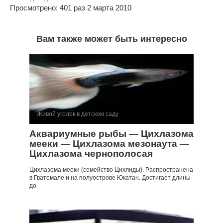
Просмотрено: 401 раз 2 марта 2010
Вам также может быть интересно
Живой уголок в детском саду
Аквариумные рыбы — Цихлазома
мееки — Цихлазома мезонаута —
Цихлазома чернополосая
Цихлазома мееки (семейство Цихлиды). Распространена
в Гватемале и на полуострове Юкатан. Достигает длины
до