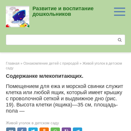
Перейти
Развитие и воспитание
к
дошкольников
контенту
Поиск:
Главная
»
Ознакомление детей с природой
»
Живой уголок в детском
саду
Содержанке млекопитающих.
Помещением для ежа и морской свинки служит
клетка или любой ящик, который имеет крышку
с проволочной сеткой и выдвижное дно (рис.
19). Высота клетки (ящика)―35 см, площадь-
пола ―
Живой уголок в детском саду