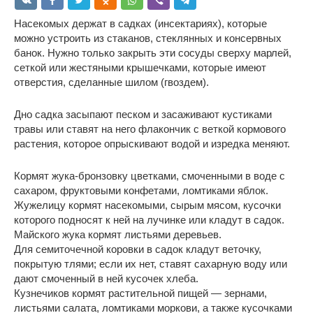
Насекомых держат в садках (инсектариях), которые
можно устроить из стаканов, стеклянных и консервных
банок. Нужно только закрыть эти сосуды сверху марлей,
сеткой или жестяными крышечками, которые имеют
отверстия, сделанные шилом (гвоздем).
Дно садка засыпают песком и засаживают кустиками
травы или ставят на него флакончик с веткой кормового
растения, которое опрыскивают водой и изредка меняют.
Кормят жука-бронзовку цветками, смоченными в воде с
сахаром, фруктовыми конфетами, ломтиками яблок.
Жужелицу кормят насекомыми, сырым мясом, кусочки
которого подносят к ней на лучинке или кладут в садок.
Майского жука кормят листьями деревьев.
Для семиточечной коровки в садок кладут веточку,
покрытую тлями; если их нет, ставят сахарную воду или
дают смоченный в ней кусочек хлеба.
Кузнечиков кормят растительной пищей ― зернами,
листьями салата, ломтиками моркови, а также кусочками