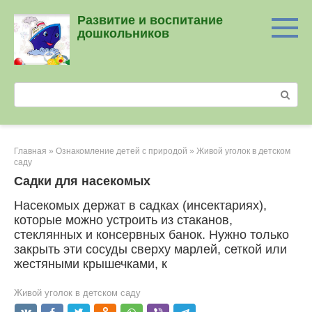
Перейти
Развитие и воспитание
к
дошкольников
контенту
Поиск:
Главная
»
Ознакомление детей с природой
»
Живой уголок в детском
саду
Садки для насекомых
Насекомых держат в садках (инсектариях),
которые можно устроить из стаканов,
стеклянных и консервных банок. Нужно только
закрыть эти сосуды сверху марлей, сеткой или
жестяными крышечками, к
Живой уголок в детском саду