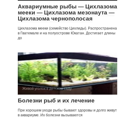
Аквариумные рыбы — Цихлазома
мееки — Цихлазома мезонаута —
Цихлазома чернополосая
Цихлазома мееки (семейство Цихлиды). Распространена
в Гватемале и на полуострове Юкатан. Достигает длины
до
Живой уголок в детском саду
Болезни рыб и их лечение
При хорошем уходе рыбы бывают здоровы и долго живут
в аквариуме. Их болезни вызываются