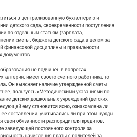
атиться в централизованную бухгалтерию и
нии детского сада, своевременности поступления
нии по отдельным статьям (зарплата,
лнении сметы, бюджета детского сада в целом за
ей финансовой дисциплины и правильности
 документов.
 образования не подчинен в вопросах
галтерии, имеет своего счетного работника, то
ела. Он выясняет наличие утвержденной сметы
ет ее, пользуясь «Методическими указаниями по
ание детских дошкольных учреждений (детских
аведующей ему становится ясно, ознакомлена ли
в ее составлении, учитывались ли при этом нужды
ая свои обязанности распорядителя кредитов.
ие заведующей постоянного контроля за
авильность начисления платы с родителей за