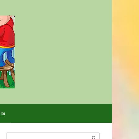
та
Поиск: