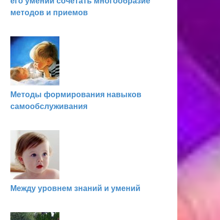
его умении сочетать много­образие
методов и приемов
Методы формирования навыков
самообслуживания
Между уровнем знаний и умений