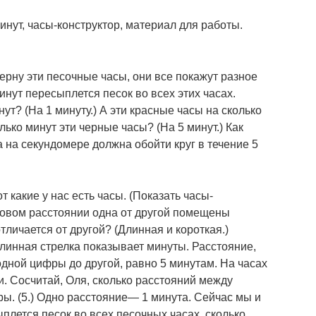
нут, часы-конструктор, материал для работы.
ерну эти песочные часы, они все покажут разное
инут пересыплется песок во всех этих часах.
нут? (На 1 минуту.) А эти красные часы на сколько
олько минут эти черные часы? (На 5 минут.) Как
 на секундомере должна обойти круг в течение 5
т какие у нас есть часы. (Показать часы-
аковом расстоянии одна от другой помещены
тличается от другой? (Длинная и короткая.)
длинная стрелка показывает минуты. Расстояние,
одной цифры до другой, равно 5 минутам. На часах
. Сосчитай, Оля, сколько расстояний между
ы. (5.) Одно расстояние— 1 минута. Сейчас мы и
плется песок во всех песочных часах, сколько