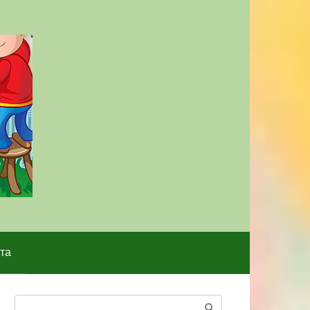
та
Поиск: