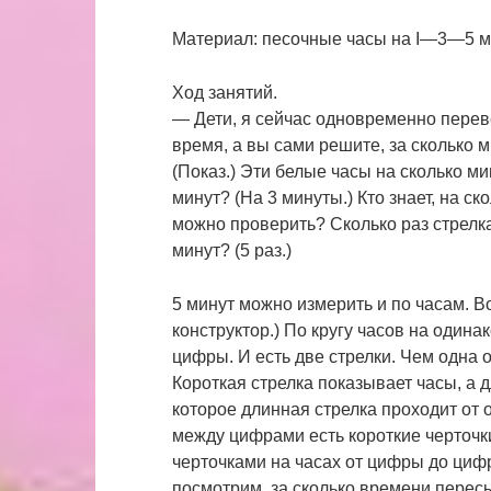
Материал: песочные часы на I—3—5 ми
Ход занятий.
— Дети, я сейчас одновременно перев
время, а вы сами решите, за сколько м
(Показ.) Эти белые часы на сколько ми
минут? (На 3 минуты.) Кто знает, на ск
можно проверить? Сколько раз стрелка
минут? (5 раз.)
5 минут можно измерить и по часам. Во
конструктор.) По кругу часов на один
цифры. И есть две стрелки. Чем одна о
Короткая стрелка показывает часы, а 
которое длинная стрелка проходит от 
между цифрами есть короткие черточки
черточками на часах от цифры до цифр
посмотрим, за сколько времени пересы