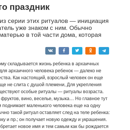
то праздник
з серии этих ритуалов — ини­циация
атель уже знаком с ним. Обычно
 матерью в той части дома, которая
му складывается жизнь ребенка в архаичных
 для архаичного человека ребенок — далеко не
тва. Как настоящий, взрослый человек он еще
еще не слита с душой племени, Для укрепления
уществуют особые ритуалы — ритуалы возраста.
 фруктов, вино, веселье, музыка… Но главное тут
и поднимает маленького человека еще на одну
ычно такой ритуал оставляет след на теле ребенка:
ку и пр.; он получает новую одежду и украшения.
обретает новое имя и тем самым как бы рождается