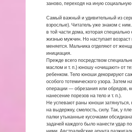
заново, переходя на иную социальную 
Самый важный и удивительный из сер
взрослые). Читатель уже знаком с ним.
в той части дома, которая специально
жизнью мужчин. Но наступает возраст 
меняется. Мальчика отделяют от женщи
инициация.
Прежде всего посредством специальны
маслом и т. п.) юношу «очищают» от т
ребенком. Тело юноши декорируют саже
особого тотемического узора. Затем 
операции — обрезания или обрядов, к
нанесение порезов на тело и т. п.).
Не успевают раны юноши затянуться, 
на выдержку, смелость, силу. Так, у 
палки утыканные кусочками обсидиана,
задачей каждого было нанести удар п
ними. Австралийские арунта разжигали 