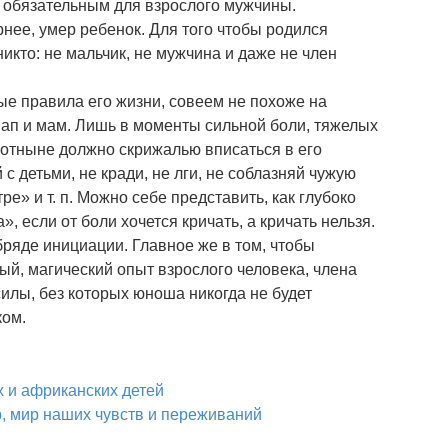
обязательным для взрослого мужчины.
рнее, умер ребенок. Для того чтобы родился
икто: не мальчик, не мужчина и даже не член
ые правила его жизни, совеем не похоже на
ап и мам. Лишь в моменты сильной боли, тяжелых
 отныне должно скрижалью вписаться в его
 с детьми, не кради, не лги, не соблазняй чужую
ре» и т. п. Можно себе представить, как глубоко
, если от боли хочется кричать, а кричать нельзя.
обряде инициации. Главное же в том, чтобы
ый, магический опыт взрослого человека, члена
илы, без которых юноша никогда не будет
иком.
х и африканских детей
, мир наших чувств и переживаний