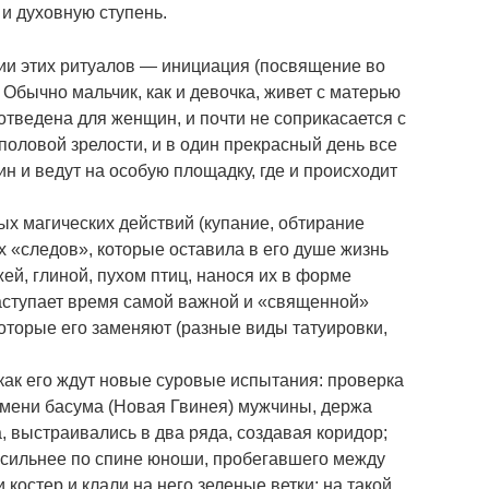
и духовную ступень.
ии этих ритуалов — инициация (посвящение во
 Обычно мальчик, как и девочка, живет с матерью
 отведена для женщин, и почти не соприкасается с
половой зрелости, и в один прекрасный день все
н и ведут на особую площадку, где и происходит
х магических действий (купание, обтирание
ех «следов», которые оставила в его душе жизнь
й, глиной, пухом птиц, нанося их в форме
наступает время самой важной и «священной»
оторые его заменяют (разные виды татуировки,
как его ждут новые суровые испытания: проверка
племени басума (Новая Гвинея) мужчины, держа
 выстраивались в два ряда, создавая коридор;
осильнее по спине юноши, пробегавшего между
костер и клали на него зеленые ветки; на такой