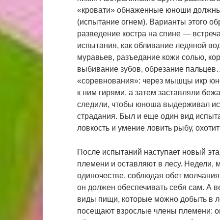
«кровати» обнаженные юноши должны 
(испытание огнем). Варианты этого о
разведение костра на спине — встреча
испытания, как обливание ледяной во
муравьев, разъедание кожи солью, ко
выбивание зубов, обрезание пальцев
«соревнования»: через мышцы икр юн
к ним гирями, а затем заставляли беж
следили, чтобы юноша выдерживал исп
страдания. Был и еще один вид испыт
ловкость и умение ловить рыбу, охотить
После испытаний наступает новый эта
племени и оставляют в лесу. Недели, 
одиночестве, соблюдая обет молчания;
он должен обеспечивать себя сам. А в
виды пищи, которые можно добыть в л
посещают взрослые члены племени: он