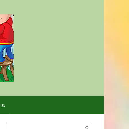
та
Поиск: