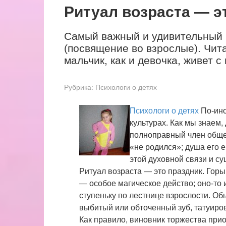
Ритуал возраста — э
Самый важный и удивительный и
(посвящение во взрослые). Чит
мальчик, как и девочка, живет с
Рубрика:
Психологи о детях
Психологи о детях
По-ино
культурах. Как мы знаем,
полноправный член общес
«не родился»; душа его 
этой духовной связи и с
Ритуал возраста — это праздник. Горы
— особое магическое действо; оно-то 
ступеньку по лестнице взрослости. Об
выбитый или обточенный зуб, татуиров
Как правило, виновник торжества при