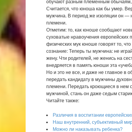
обучают разным племенным обычаям, 
Считается, что юноша как бы умер. Ве
мужчина. В период же изоляции он — н
племени.
Отметим: то, как юноше сообщают нов
суховатые нравоучения европейских п
физических мук юноше говорят то, что
сознание: Теперь ты мужчина: не играй
жену. Чти родителей, не женись на сест
внедряется в память юноши эта «учеба»
Но и это не все, и даже не главное в 
передать кандидату в мужчины духовн
племени. Передать кроющиеся в нем с
мужчиной, стань он даже седым стар
Читайте также:
Различия в воспитании европейски
Наш внутренний, субъективный мир
Можно ли наказывать ребенка?