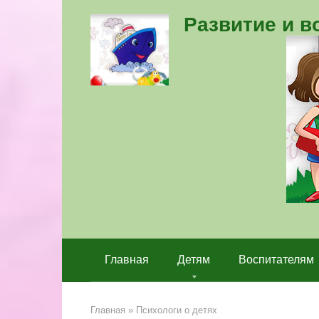
Перейти
Развитие и 
к
контенту
Главная
Детям
Воспитателям
Главная
»
Психологи о детях