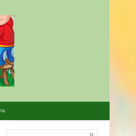
та
Поиск: