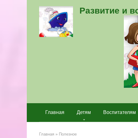
Перейти
Развитие и 
к
контенту
Главная
Детям
Воспитателям
Главная
»
Полезное