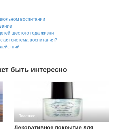
школьном воспитании
вание
етей шестого года жизни
нская система воспитания?
действий
жет быть интересно
Полезное
Декоративное покрытие для