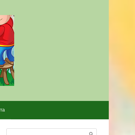
та
Поиск: