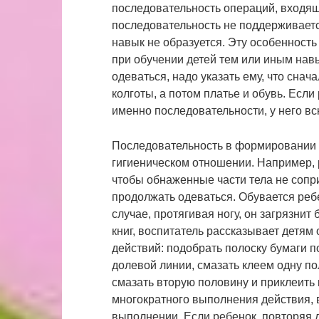
последовательность операций, входящи
последовательность не поддерживаетс
навык не образуется. Эту особенност
при обучении детей тем или иным нав
одеваться, надо указать ему, что снач
колготы, а потом платье и обувь. Если
именно последовательности, у него вс
Последовательность в формировании 
гигиеническом отношении. Например, 
чтобы обнаженные части тела не сопри
продолжать одеваться. Обувается ребе
случае, протягивая ногу, он загрязни
книг, воспитатель рассказывает детя
действий: подобрать полоску бумаги п
долевой линии, смазать клеем одну по
смазать вторую половину и приклеить 
многократного выполнения действия, 
выполнении. Если ребенок, повторяя 