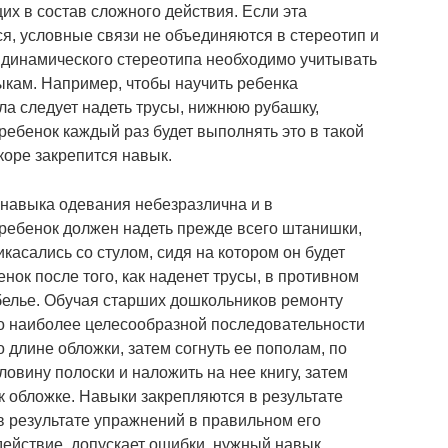
х в состав сложного действия. Если эта
я, условные связи не объединяются в стереотип и
ь динамического стереотипа необходимо учитывать
ыкам. Например, чтобы научить ребенка
ала следует надеть трусы, нижнюю рубашку,
 ребенок каждый раз будет выполнять это в такой
коре закрепится навык.
навыка одевания небезразлична и в
ребенок должен надеть прежде всего штанишки,
касались со стулом, сидя на котором он будет
нок после того, как наденет трусы, в противном
т белье. Обучая старших дошкольников ремонту
м о наиболее целесообразной последовательности
о длине обложки, затем согнуть ее пополам, по
ловину полоски и наложить на нее книгу, затем
к обложке. Навыки закрепляются в результате
в результате упражнений в правильном его
действие, допускает ошибки, нужный навык