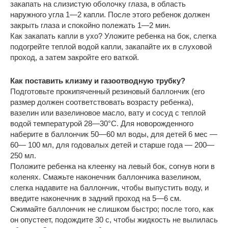
закапать на слизистую оболочку глаза, в область
наружного угла 1—2 капли. После этого ребенок должен
закрыть глаза и спокойно полежать 1—2 мин.
Как закапать капли в ухо? Уложите ребенка на бок, слегка
подогрейте теплой водой капли, закапайте их в слуховой
проход, а затем закройте его ваткой.
Как поставить клизму и газоотводную трубку?
Подготовьте прокипяченный резиновый баллончик (его
размер должен соответствовать возрасту ребенка),
вазелин или вазелиновое масло, вату и сосуд с теплой
водой температурой 28—30°С. Для новорожденного
наберите в баллончик 50—60 мл воды, для детей 6 мес —
60— 100 мл, для годовалых детей и старше года — 200—
250 мл.
Положите ребенка на клеенку на левый бок, согнув ноги в
коленях. Смажьте наконечник баллончика вазелином,
слегка надавите на баллончик, чтобы выпустить воду, и
введите наконечник в задний проход на 5—6 см.
Сжимайте баллончик не слишком быстро; после того, как
он опустеет, подождите 30 с, чтобы жидкость не вылилась