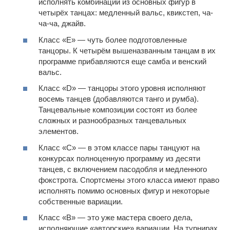
исполнять комбинации из основных фигур в
четырёх танцах: медленный вальс, квикстеп, ча-
ча-ча, джайв.
Класс «Е» — чуть более подготовленные
танцоры. К четырём вышеназванным танцам в их
программе прибавляются еще самба и венский
вальс.
Класс «D» — танцоры этого уровня исполняют
восемь танцев (добавляются танго и румба).
Танцевальные композиции состоят из более
сложных и разнообразных танцевальных
элементов.
Класс «С» — в этом классе пары танцуют на
конкурсах полноценную программу из десяти
танцев, с включением пасодобля и медленного
фокстрота. Спортсмены этого класса имеют право
исполнять помимо основных фигур и некоторые
собственные вариации.
Класс «B» — это уже мастера своего дела,
исполняющие «авторские» вариации. На турнирах