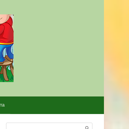
та
Поиск: