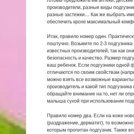
готовы предложить им аптеки, детски
производители, разные виды подгузни
разные застежки… Как же выбрать име
обеспечить крохе максимальный комф
Итак, правило номер один. Практическ
поштучно. Возьмите по 2-3 подгузник
известных производителей, так как он
безопасность и качество. Размер подг
ваш ребенок. Если подгузники одной
отличаются по своим свойствам (напри
можно взять все возможные варианты.
производитель и какой тип подгузник
обращайте внимание на то, нет ли опре
малыша сухой при использовании подг
Правило номер два. Если на коже но
(раздражение, дерматит), то возможн
которым пропитан подгузник. Также вп