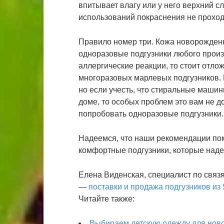
впитывает влагу или у него верхний с
использований покраснения не проходя
Правило номер три. Кожа новорожденн
одноразовые подгузники любого прои
аллергические реакции, то стоит отл
многоразовых марлевых подгузников. 
но если учесть, что стиральные машин
доме, то особых проблем это вам не д
попробовать одноразовые подгузники.
Надеемся, что наши рекомендации пом
комфортные подгузники, которые над
Елена Виденская, специалист по свя
—
поставки и продажа подгузников из
Читайте также:
Выбираем детскую одежду для нов