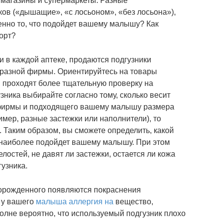
е магазины и супермаркеты. Разные
ков («дышащие», «с лосьоном», «без лосьона»),
нно то, что подойдет вашему малышу? Как
орт?
и в каждой аптеке, продаются подгузники
а разной фирмы. Ориентируйтесь на товары
и проходят более тщательную проверку на
узника выбирайте согласно тому, сколько весит
 фирмы и подходящего вашему малышу размера
мер, разные застежки или наполнители), то
 Таким образом, вы сможете определить, какой
а наиболее подойдет вашему малышу. При этом
лостей, не давят ли застежки, остается ли кожа
узника.
ворожденного появляются покраснения
о у вашего
малыша аллергия на
вещество,
олне вероятно, что используемый подгузник плохо