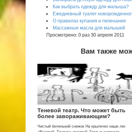
Как выбрать одежду для малыша?
Ежедневный туалет новорожденно
О правилах купания и пеленания
Массажные масла для малышей
Просмотрено: 0 раз 30 апреля 2011
Вам также мо
Секреты женского счастья для каждой
женщины
Теневой театр. Что может быть
более завораживающим?
Чистый беленький снежок На крылечко наше лег.
«Вставай, Танечка, вставай, Гостью снежную