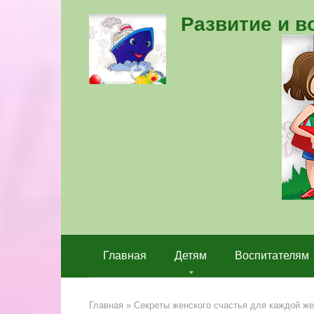
Перейти
Развитие и 
к
контенту
Главная
Детям
Воспитателям
Главная
»
Секреты женского счастья для каждой ж