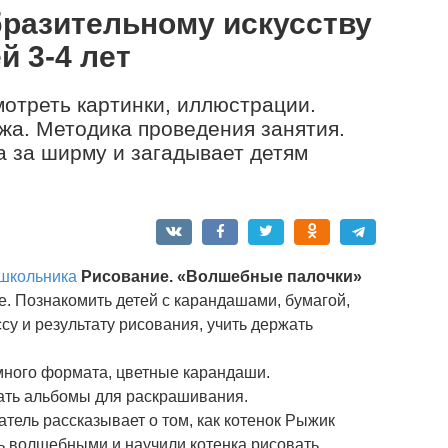
бразительному искусству
й 3-4 лет
отреть картинки, иллюстрации.
жа. Методика проведения занятия.
а за ширму и загадывает детям
ошкольника
Рисование. «Волшебные палочки»
. Познакомить детей с карандашами, бумагой,
су и результату рисования, учить держать
много формата, цветные карандаши.
ать альбомы для раскрашивания.
тель рассказывает о том, как котенок Рыжик
ь волшебными и научили котенка рисовать.