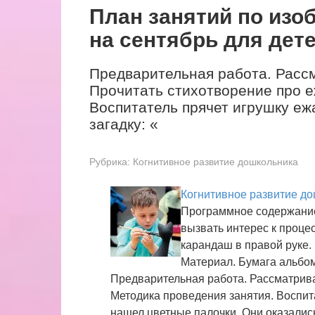
План занятий по изо
на сентябрь для дете
Предварительная работа. Рассм
Прочитать стихотворение про е
Воспитатель прячет игрушку еж
загадку: «
Рубрика:
Когнитивное развитие дошкольника
Когнитивное развитие д
Программное содержание
вызвать интерес к процес
карандаш в правой руке.
Материал. Бумага альбо
Предварительная работа. Рассматрив
Методика проведения занятия. Воспита
нашел цветные палочки. Они оказалис