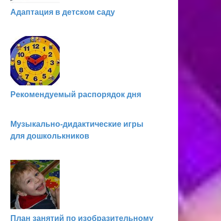
Адаптация в детском саду
Рекомендуемый распорядок дня
Музыкально-дидактические игры
для дошколькников
План занятий по изобразительному