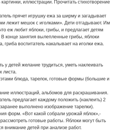
 картинки, иллюстрации. Прочитать стихотворение
атель прячет игрушку ежа за ширму и загадывает
ами лежит мешок с иголками». Дети отгадывают. Им
что еж любит яблоки, грибы, и предлагает детям
. В конце занятия вылепленные грибы, яблоки
, гриба воспитатель накалывает на иголки ежа.
 у детей желание трудиться, уметь наклеивать
 листа.
этами блюда, тарелок, готовые формы (большие и
ание иллюстраций, альбомов для раскрашивания.
атель предлагает каждому положить (наклеить) 2
 заранее выполнено изображение тарелки).
ия форм. «Вот какой собрали урожай яблок»,-
 рассмотреть готовые работы. Яблоки могут быть
ся внимание детей при анализе работ.