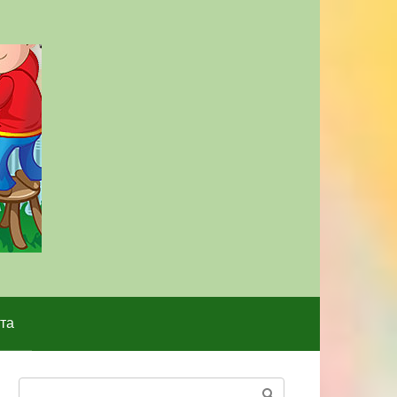
та
Поиск: