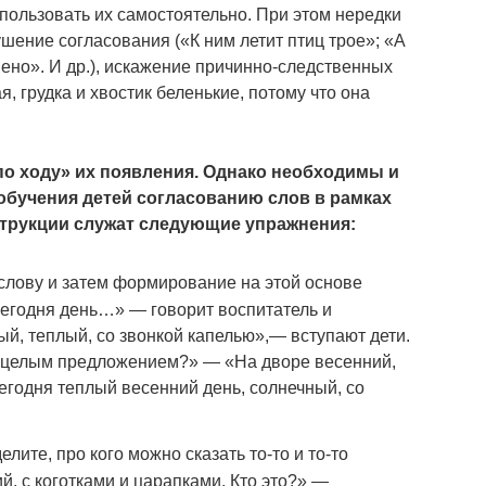
пользовать их самостоятельно. При этом нередки
ушение согласования («К ним летит птиц трое»; «А
ено». И др.), искажение причинно-следственных
, грудка и хвостик беленькие, потому что она
по ходу» их появления. Однако необходимы и
обучения детей согласованию слов в рамках
струкции служат следующие упражнения:
лову и затем формирование на этой основе
егодня день…» — говорит воспитатель и
ый, теплый, со звонкой капелью»,— вступают дети.
м целым предложением?» — «На дворе весенний,
годня теплый весенний день, солнечный, со
лите, про кого можно сказать то-то и то-то
й, с коготками и царапками. Кто это?» —