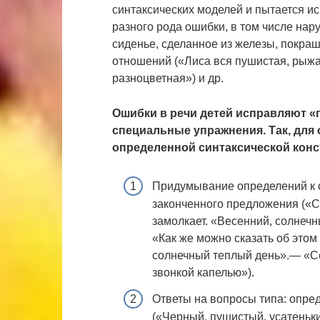
синтаксических моделей и пытается ис
разного рода ошибки, в том числе нар
сиденье, сделанное из железы, покраш
отношений («Лиса вся пушистая, рыжая
разноцветная») и др.
Ошибки в речи детей исправляют «
специальные упражнения. Так, для 
определенной синтаксической кон
Придумывание определений к с
законченного предложения («С
замолкает. «Весенний, солнечн
«Как же можно сказать об это
солнечный теплый день».— «Се
звонкой капелью»).
Ответы на вопросы типа: опреде
(«Черный, пушистый, усатеньки