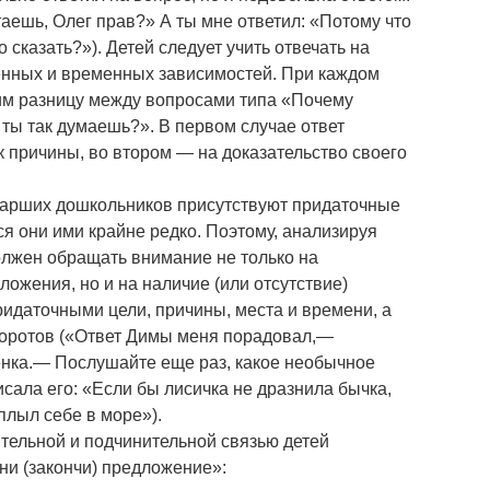
таешь, Олег прав?» А ты мне ответил: «Потому что
 сказать?»). Детей следует учить отвечать на
енных и временных зависимостей. При каждом
им разницу между вопросами типа «Почему
ты так думаешь?». В первом случае ответ
к причины, во втором — на доказательство своего
старших дошкольников присутствуют придаточные
я они ими крайне редко. Поэтому, анализируя
олжен обращать внимание не только на
ожения, но и на наличие (или отсутствие)
идаточными цели, причины, места и времени, а
боротов («Ответ Димы меня порадовал,—
енка.— Послушайте еще раз, какое необычное
сала его: «Если бы лисичка не дразнила бычка,
плыл себе в море»).
тельной и подчинительной связью детей
и (закончи) предложение»: