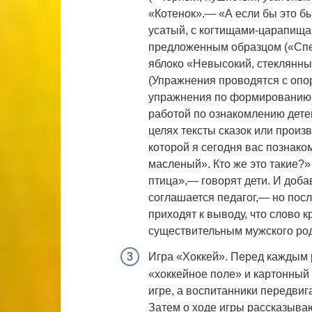
«Котенок».— «А если бы это б
усатый, с когтищами-царапища
предложенным образцом («Спел
яблоко «Невысокий, стеклянный
(Упражнения проводятся с опор
упражнения по формированию 
работой по ознакомлению детей
целях тексты сказок или произ
которой я сегодня вас познак
масленый». Кто же это такие?
птица»,— говорят дети. И доб
соглашается педагог,— но посл
приходят к выводу, что слово 
существительным мужского рода 
Игра «Хоккей». Перед каждым 
«хоккейное поле» и картонный
игре, а воспитанники передвиг
Затем о ходе игры рассказываю