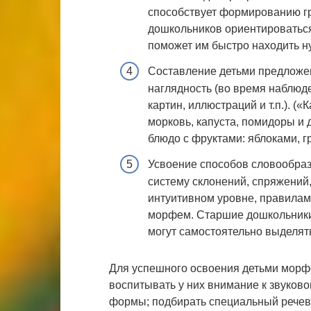
способствует формированию гр
дошкольников ориентироваться
поможет им быстро находить ну
Составление детьми предложе
наглядность (во время наблюд
картин, иллюстраций и т.п.). (
морковь, капуста, помидоры и 
блюдо с фруктами: яблоками, г
Усвоение способов словообраз
систему склонений, спряжений,
интуитивном уровне, правилам
морфем. Старшие дошкольники
могут самостоятельно выделять
Для успешного освоения детьми морф
воспитывать у них внимание к звуково
формы; подбирать специальный речев