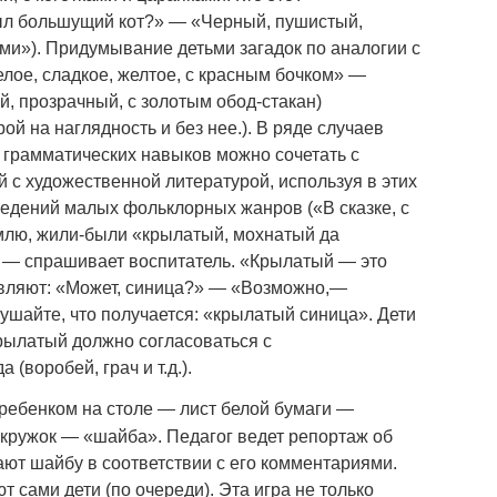
ыл большущий кот?» — «Черный, пушистый,
ми»). Придумывание детьми загадок по аналогии с
ое, сладкое, желтое, с красным бочком» —
, прозрачный, с золотым обод-стакан)
ой на наглядность и без нее.). В ряде случаев
грамматических навыков можно сочетать с
 с художественной литературой, используя в этих
ведений малых фольклорных жанров («В сказке, с
омлю, жили-были «крылатый, мохнатый да
» — спрашивает воспитатель. «Крылатый — это
авляют: «Может, синица?» — «Возможно,—
ушайте, что получается: «крылатый синица». Дети
крылатый должно согласоваться с
(воробей, грач и т.д.).
ребенком на столе — лист белой бумаги —
 кружок — «шайба». Педагог ведет репортаж об
ают шайбу в соответствии с его комментариями.
т сами дети (по очереди). Эта игра не только