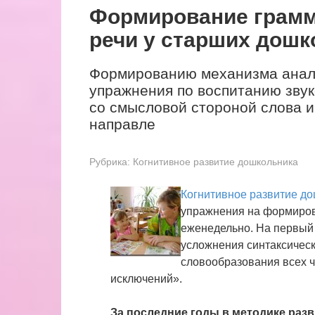
Формирование грамм
речи у старших дошк
Формированию механизма анал
упражнения по воспитанию звук
со смысловой стороной слова и
направле
Рубрика:
Когнитивное развитие дошкольника
Когнитивное развитие д
упражнения на формиро
еженедельно. На первый
усложнения синтаксическ
словообразования всех ч
исключений».
За последние годы в методике раз