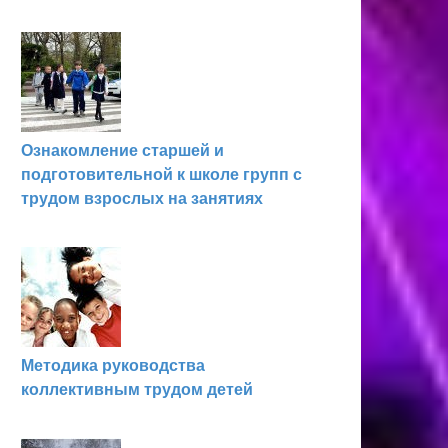
Ознакомление старшей и
подготовительной к школе групп с
трудом взрослых на занятиях
Методика руководства
коллективным трудом детей