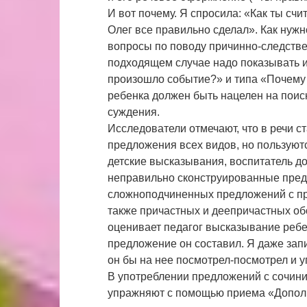
И вот почему. Я спросила: «Как ты счи
Олег все правильно сделал». Как нужно
вопросы по поводу причинно-следств
подходящем случае надо показывать 
произошло событие?» и типа «Почему 
ребенка должен быть нацелен на поис
суждения.
Исследователи отмечают, что в речи 
предложения всех видов, но пользуютс
детские высказывания, воспитатель д
неправильно сконструированные предл
сложноподчиненных предложений с пр
также причастных и деепричастных о
оценивает педагог высказывание реб
предложение он составил. Я даже запи
он бы на нее посмотрел-посмотрел и у
В употреблении предложений с сочини
упражняют с помощью приема «Дополн