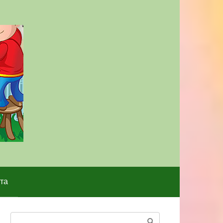
та
Поиск: