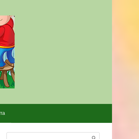
та
Поиск: