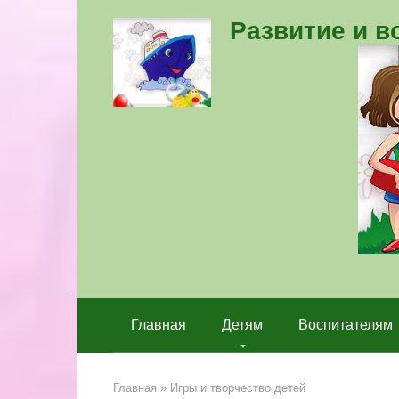
Перейти
Развитие и 
к
контенту
Главная
Детям
Воспитателям
Главная
»
Игры и творчество детей