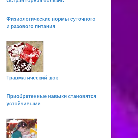
Острая горная болезнь
Физиологические нормы суточного
и разового питания
Травматический шок
Приобретенные навыки становятся
устойчивыми