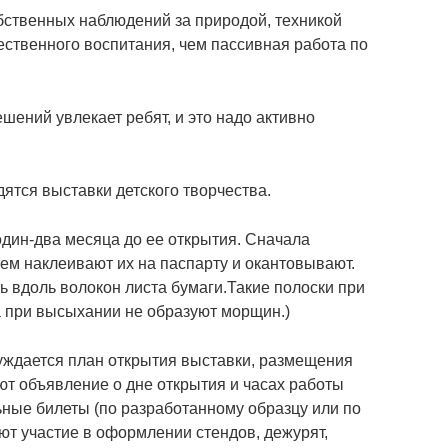
обственных наблюдений за природой, техникой
ественного воспитания, чем пассивная работа по
шений увлекает ребят, и это надо активно
дятся выставки детского творчества.
один-два месяца до ее открытия. Сначала
ем наклеивают их на паспарту и окантовывают.
ь вдоль волокон листа бумаги.Такие полоски при
а при высыхании не образуют морщин.)
уждается план открытия выставки, размещения
ют объявление о дне открытия и часах работы
ьные билеты (по разработанному образцу или по
т участие в оформлении стендов, дежурят,