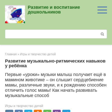
Перейти
Развитие и воспитание
к
дошкольников
контенту
Поиск:
Главная
»
Игры и творчество детей
Развитие музыкально-ритмических навыков
у ребёнка
Первые «уроки» музыки малыш получает ещё в
мамином животике – он слышит сердцебиение
мамы, различные звуки, и к рождению способен
отличить голос мамы! Как начать развивать
музыкальные способ
Игры и творчество детей