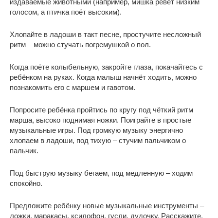
издаваемые животными (например, мишка ревёт низким
голосом, а птичка поёт высоким).
Хлопайте в ладоши в такт песне, простучите несложный
ритм – можно стучать погремушкой о пол.
Когда поёте колыбельную, закройте глаза, покачайтесь с
ребёнком на руках. Когда малыш начнёт ходить, можно
познакомить его с маршем и гавотом.
Попросите ребёнка пройтись по кругу под чёткий ритм
марша, высоко поднимая ножки. Поиграйте в простые
музыкальные игры. Под громкую музыку энергично
хлопаем в ладоши, под тихую – стучим пальчиком о
пальчик.
Под быструю музыку бегаем, под медленную – ходим
спокойно.
Предложите ребёнку новые музыкальные инструменты –
ложки, маракасы, ксилофон, гусли, дудочку. Расскажите,