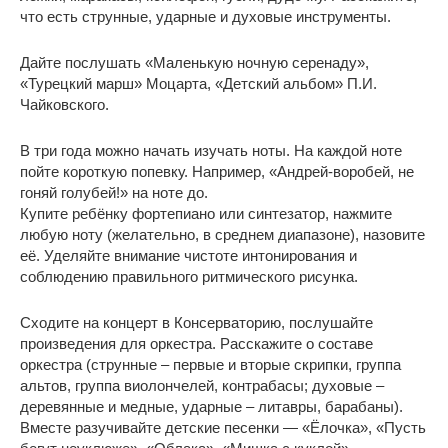
что есть струнные, ударные и духовые инструменты.
Дайте послушать «Маленькую ночную серенаду»,
«Турецкий марш» Моцарта, «Детский альбом» П.И.
Чайковского.
В три года можно начать изучать ноты. На каждой ноте
пойте короткую попевку. Например, «Андрей-воробей, не
гоняй голубей!» на ноте до.
Купите ребёнку фортепиано или синтезатор, нажмите
любую ноту (желательно, в среднем диапазоне), назовите
её. Уделяйте внимание чистоте интонирования и
соблюдению правильного ритмического рисунка.
Сходите на концерт в Консерваторию, послушайте
произведения для оркестра. Расскажите о составе
оркестра (струнные – первые и вторые скрипки, группа
альтов, группа виолончелей, контрабасы; духовые –
деревянные и медные, ударные – литавры, барабаны).
Вместе разучивайте детские песенки — «Ёлочка», «Пусть