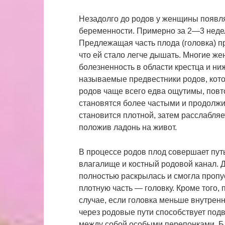
Незадолго до родов у женщины появл
беременности. Примерно за 2—3 недел
Предлежащая часть плода (головка) пр
что ей стало легче дышать. Многие ж
болезненность в области крестца и ни
называемые предвестники родов, кото
родов чаще всего едва ощутимы, повт
становятся более частыми и продолжи
становится плотной, затем расслабля
положив ладонь на живот.
В процессе родов плод совершает путь
влагалище и костный родовой канал. 
полностью раскрылась и смогла пропус
плотную часть — головку. Кроме того, 
случае, если головка меньше внутрен
через родовые пути способствует под
между собой особыми перепонками. Б