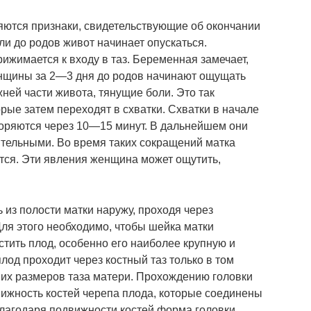
яются признаки, свидетельствующие об окончании
и до родов живот начинает опускаться.
ижимается к входу в таз. Беременная замечает,
енщины за 2—3 дня до родов начинают ощущать
жней части живота, тянущие боли. Это так
рые затем переходят в схватки. Схватки в начале
оряются через 10—15 минут. В дальнейшем они
тельными. Во время таких сокращений матка
ется. Эти явления женщина может ощутить,
 из полости матки наружу, проходя через
Для этого необходимо, чтобы шейка матки
тить плод, особенно его наиболее крупную и
плод проходит через костный таз только в том
них размеров таза матери. Прохождению головки
вижность костей черепа плода, которые соединены
лагодаря подвижности костей форма головки