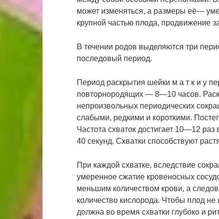
может изменяться, а размеры её— уме
крупной частью плода, продвижение з
В течении родов выделяются три перио
последовый период.
Период раскрытия шейки м а т к и у 
повторнородящих — 8—10 часов. Раск
непроизвольных периодических сокращ
слабыми, редкими и короткими. Посте
Частота схваток достигает 10—12 раз 
40 секунд. Схватки способствуют рас
При каждой схватке, вследствие сокр
умеренное сжатие кровеносных сосудо
меньшим количеством крови, а следова
количество кислорода. Чтобы плод не
должна во время схватки глубоко и ри