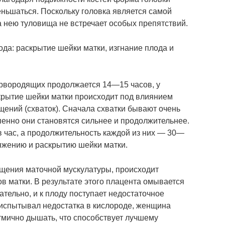
ньшаться. Поскольку головка является самой
а нею туловища не встречает особых препятствий.
да: раскрытие шейки матки, изгнание плода и
первородящих продолжается 14—15 часов, у
рытие шейки матки происходит под влиянием
ений (схваток). Сначала схватки бывают очень
пенно они становятся сильнее и продолжительнее.
в час, а продолжительность каждой из них — 30—
тяжению и раскрытию шейки матки.
ащения маточной мускулатуры, происходит
в матки. В результате этого плацента омывается
тельно, и к плоду поступает недостаточное
 испытывал недостатка в кислороде, женщина
тмично дышать, что способствует лучшему