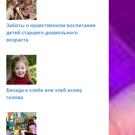
Заботы о нравственном воспитании
детей старшего дошкольного
возраста
Беседа о хлебе или хлеб всему
голова