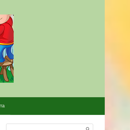
та
Поиск: