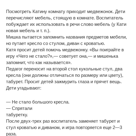
Посмотреть Катину комнату приходит медвежонок. Дети
перечисляют мебель, стоящую в комнате. Воспитатель
побуждает их использовать в речи слово мебель (у Кати
новая мебель и т. п.).
Мишка пытается запомнить названия предметов мебели,
но путает кресло со стулом, диван с кроватью.
Катя просит детей помочь медвежонку. «Вы поиграйте в
игру «Чего не стало?»,— советует она,— и мишенька
запомнит, что как называется».
Педагог переносит на второй стол кукольные стул, два
кресла (они должны отличаться по размеру или цвету),
табурет. Просит детей зажмурить глаза и прячет вещь.
Дети угадывают:
— Не стало большого кресла.
— Спрятали
табуретку.
После двух-трех раз воспитатель заменяет табурет и
стул кроватью и диваном, и игра повторяется еще 2—3
раза.