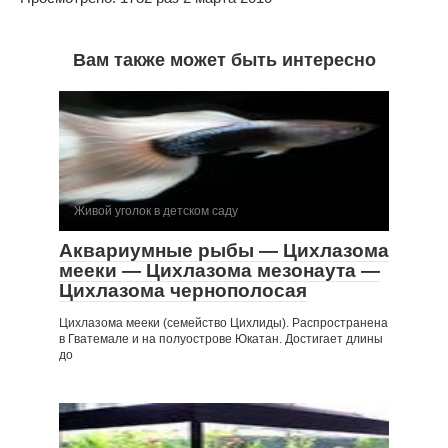
Вам также может быть интересно
Живой уголок в детском саду
Аквариумные рыбы — Цихлазома
мееки — Цихлазома мезонаута —
Цихлазома чернополосая
Цихлазома мееки (семейство Цихлиды). Распространена
в Гватемале и на полуострове Юкатан. Достигает длины
до