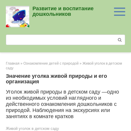
Перейти
Развитие и воспитание
к
дошкольников
контенту
Поиск:
Главная
»
Ознакомление детей с природой
»
Живой уголок в детском
саду
Значение уголка живой природы и его
организация
Уголок живой природы в детском саду ―одно
из необходимых условий наглядного и
действенного ознакомления дошкольников с
природой. Наблюдения на экскурсиях или
занятиях в комнате кратков
Живой уголок в детском саду