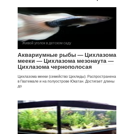
Живой уголок в детском саду
Аквариумные рыбы — Цихлазома
мееки — Цихлазома мезонаута —
Цихлазома чернополосая
Цихлазома мееки (семейство Цихлиды). Распространена
в Гватемале и на полуострове Юкатан. Достигает длины
до