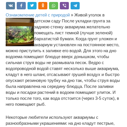
Ознакомление детей с природой
» Живой уголок в
детском саду
После укладки грунта за
заднюю стенку аквариума желательно
помещать лист темной (лучше зеленой)
бархатистой бумаги. Когда грунт уложен и
аквариум установлен на постоянное место,
можно приступить к заливке его водой. Для этого на дно
водоема помещают блюдце вверх донышком, чтобы
сильная струя воды не размывала песок. Ведро с
водопроводной водой ставят несколько выше аквариума,
кладут в него шланг, отсасывают грушей воздух и быстро
опускают резиновую трубку на дно так, чтобы струя воды
была направлена на середину блюдца. После заливки
воды и посадки растений в водоем помещают улиток. И
только после того, как вода отстоится (через 3-5 суток), в
него помещают рыб.
Некоторые любители используют аквариумы с
разнообразными украшениями: на дно кладут пестрые,