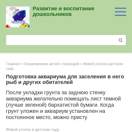
Перейти
Развитие и воспитание
к
дошкольников
контенту
Поиск:
Главная
»
Ознакомление детей с природой
»
Живой уголок в детском
саду
Подготовка аквариума для заселения в него
рыб и других обитателей
После укладки грунта за заднюю стенку
аквариума желательно помещать лист темной
(лучше зеленой) бархатистой бумаги. Когда
грунт уложен и аквариум установлен на
постоянное место, можно присту
Живой уголок в детском саду