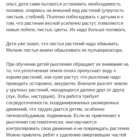
опыт, дети сами пытаются установить необходимость
поливки, опираясь на внешний вид растений (упругость
листьев, стеблей). Полезно побеседовать с детьми и о
том, что растения весной усиленно растут, появляются
новые побеги, листья, цветы. Их надо больше поливать.
Дети уже знают, что листья растений надо обмывать.
Мелкие листья можно обрызгивать из пульверизатора.
При обучении детей рыхлению обращают их внимание на
то, что уплотненная земля плохо пропускает воду к
корням растений, они хуже растут, что рыхление надо
проводить осторожно, аккуратно. Вначале рыхлят землю
у крупных растений, находящихся далеко друг от друга
(лук, бобы, настурция). Эта работа требует
сосредоточенности, координированных размеренных
движений, что трудно дается детям, особенно
легковозбудимым, подвижным. Если их привлекают к
рыхлению систематически, они научаются
контролировать свои движения и не повреждать растения.
Можно привлечь ребят к удалению омертвевших частей