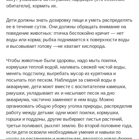
обитатели), кормить их.
Дети должны знать дозировку пищи и уметь распределять
ее в течение суток. Они должны обращать внимание на
поведение животных: птичка беспокойно кричит ― нет
воды или корма; рыбка поднимается к поверхности воды
и высовывает голову ―не хватает кислорода.
Чтобы животные были здоровы, надо мыть поилки,
кормушки теплой водой, наливать свежей чистой воды,
менять подстилку, выгребать мусор из курятника и
посыпать пол песком. Наблюдая за сменой воды в
аквариуме, дети моют вместе с воспитателем камешки,
ракушки, укладывают их и насыпают песок на дно
аквариума, частично заменяют в нем воду. Можно
организовать общую уборку уголка природы, распределив
работу между детьми: одни моют поилки, кормушки,
горшки и поддоны, другие выбирают листья растений,
третьи поливают, рыхлят землю. Во второй половине года,
если дети освоили необходимые умения и навыки по
уходу за растениями и животными, вводится новая форма