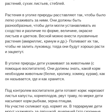
растений, сухих листьев, стеблей.
Растения в уголке природы расставляют так, чтобы было
легко ухаживать за ними. Они должны быть
разнообразные, чтобы дети могли устанавливать их
сходство и различие по форме, величине, окраске
листьев и цветков. Весной можно внести луковичные
растения (амариллис, кринум и др.)- Поливают их так,
чтобы не залить луковицу, тогда они будут хорошо расти
и зацветут.
В уголке природы дети ухаживают за животными (с
помощью воспитателя). Они должны знать, какой корм
необходим животным (белке, кролику, хомяку, курам), как
он называется, где и как хранится.
Под контролем воспитателя дети готовят корм: нарезают
листья капусты, корнеплодов, рвут траву, по мерке дети
насыпают корм рыбкам, зерна птицам.
На участке скликают кур, кормят их. В террариуме дети
могут ухаживать за лягушкой, ящерицей (это сезонные