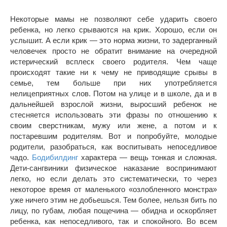
Некоторые мамы не позволяют себе ударить своего
ребенка, но легко срываются на крик. Хорошо, если он
услышит. А если крик — это норма жизни, то задерганный
человечек просто не обратит внимание на очередной
истерический всплеск своего родителя. Чем чаще
происходят такие ни к чему не приводящие срывы в
семье, тем больше при них употребляется
нелицеприятных слов. Потом на улице и в школе, да и в
дальнейшей взрослой жизни, выросший ребенок не
стесняется использовать эти фразы по отношению к
своим сверстникам, мужу или жене, а потом и к
постаревшим родителям. Вот и попробуйте, молодые
родители, разобраться, как воспитывать непоседливое
чадо.
Бодибилдинг
характера — вещь тонкая и сложная.
Дети-сангвиники физическое наказание воспринимают
легко, но если делать это систематически, то через
некоторое время от маленького «озлобленного монстра»
уже ничего этим не добьешься. Тем более, нельзя бить по
лицу, по губам, любая пощечина — обидна и оскорбляет
ребенка, как непоседливого, так и спокойного. Во всем