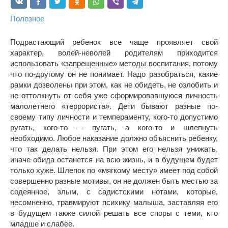
Полезное
Подрастающий ребенок все чаще проявляет свой
характер, волей-неволей родителям приходится
использовать «запрещенные» методы воспитания, потому
что по-другому он не понимает. Надо разобраться, какие
рамки дозволены при этом, как не обидеть, не озлобить и
не оттолкнуть от себя уже сформировавшуюся личность
малолетнего «террориста». Дети бывают разные по-
своему типу личности и темпераменту, кого-то допустимо
ругать, кого-то — пугать, а кого-то и шлепнуть
необходимо. Любое наказание должно объяснить ребенку,
что так делать нельзя. При этом его нельзя унижать,
иначе обида останется на всю жизнь, и в будущем будет
только хуже. Шлепок по «мягкому месту» имеет под собой
совершенно разные мотивы, он не должен быть местью за
содеянное, злым, с садистскими нотами, которые,
несомненно, травмируют психику малыша, заставляя его
в будущем также силой решать все споры с теми, кто
младше и слабее.