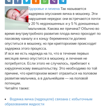
Здоровье и гигиена
Так называется
задержка опускания яичка в мошонку. Эти
нарушения нередки: они встречаются почти
у 20 % недоношенных и у 5 % доношенных
мальчиков. Какова же причина? Обычно во
время внутриутробного развития плода яичко проходит по
паховому каналу и к концу беременности должно
опуститься в мошонку, но при крипторхизме происходит
задержка этого процесса.
И все же есть надежда на то, что в течение первых
месяцев яичко опустится в мошонку, и лечения не
потребуется. Если этого не случилось, прибегают к
хирургическому вмешательству. Это необходимо по той
причине, что крипторхизм может отразиться на половом
развитии мальчика, а в дальнейшем — на половой
потенции.
Читайте также:
Водянка яичка (гидроцеле) связана с избыточ­ным
образованием жидкости