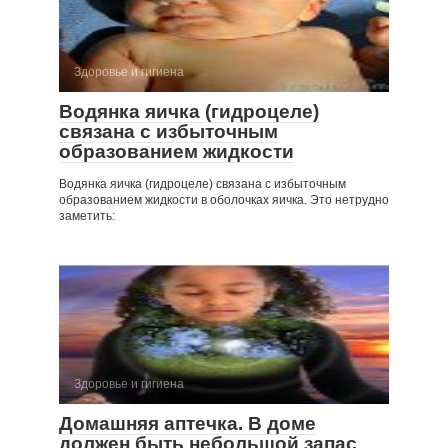
Здоровье и гигиена
Водянка яичка (гидроцеле)
связана с избыточ­ным
образованием жидкости
Водянка яичка (гидроцеле) связана с избыточ­ным
образованием жидкости в оболочках яичка. Это нетрудно
заметить:
Здоровье и гигиена
Домашняя аптечка. В доме
должен быть небольшой запас