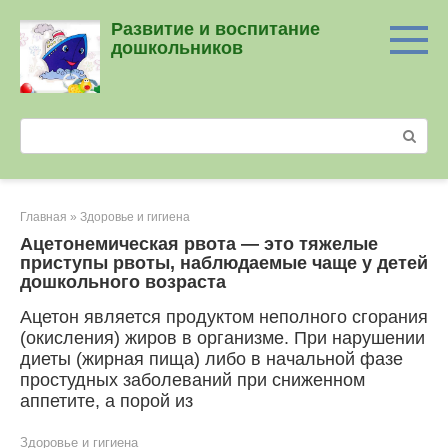
Перейти
Развитие и воспитание
к
дошкольников
контенту
Поиск:
Главная
»
Здоровье и гигиена
Ацетонемическая рвота — это тяжелые
приступы рвоты, наблюдаемые чаще у детей
дошкольного возраста
Ацетон является продуктом не­полного сгорания
(окисления) жиров в организме. При нарушении
диеты (жирная пища) либо в начальной фазе
простудных заболеваний при сниженном
аппетите, а порой из
Здоровье и гигиена