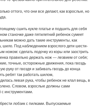
лько оттого, что они все делают, как взрослые, но
уда.
оящему сшить кукле платье и подшить для себя
чном станочке даже пятилетний ребенок сумеет
ьникам можно дать такие инструменты, как
а, шило. Под наблюдением взрослого дети шести-
ым ножом: сделать лодочку из коры или заострить
бенка правильно держать нож ― лезвием от себя;
кие, точные, осторожные движения, пока гвоздь
ую руку от гвоздя и забивать гвоздь до конца
ть ребят так работать шилом,
дилась левая рука, чтобы ребенок не клал вещь, в
 колено. Словом, взрослые должны сами
й с инструментами.
брести лобзик с пилками. Выпускаемые