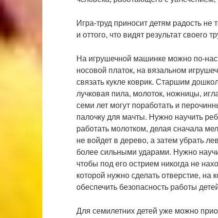
Игра-труд приносит детям радость не то
и оттого, что видят результат своего тр
На игрушечной машинке можно по-наст
носовой платок, на вязальном игруше
связать кукле коврик. Старшим дошкол
лучковая пила, молоток, ножницы, игл
семи лет могут поработать и перочинн
палочку для мачты. Нужно научить ре
работать молотком, делая сначала мел
не войдет в дерево, а затем убрать лев
более сильными ударами. Нужно научи
чтобы под его острием никогда не нахо
которой нужно сделать отверстие, на
обеспечить безопасность работы дете
Для семилетних детей уже можно прио