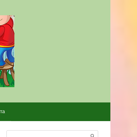
та
Поиск: