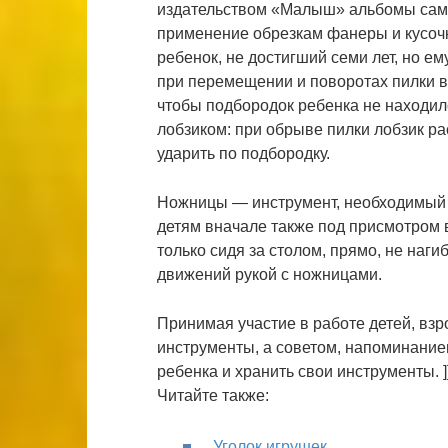
издательством «Малыш» альбомы само
применение обрезкам фанеры и кусочк
ребенок, не достигший семи лет, но е
при перемещении и поворотах пилки в
чтобы подбородок ребенка не находил
лобзиком: при обрыве пилки лобзик ра
ударить по подбородку.
Ножницы ― инструмент, необходимый п
детям вначале также под присмотром в
только сидя за столом, прямо, не наги
движений рукой с ножницами.
Принимая участие в работе детей, взро
инструменты, а советом, напоминание
ребенка и хранить свои инструменты. ]
Читайте также:
Уголок игрушек