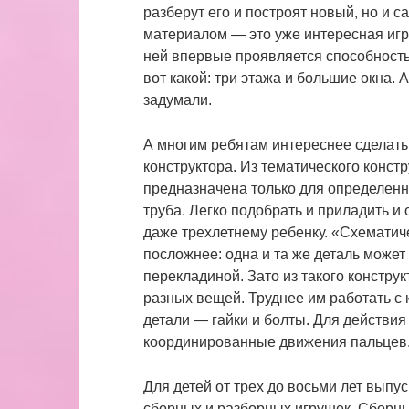
разберут его и построят новый, но и с
материалом ― это уже интересная игра
ней впервые проявляется способност
вот какой: три этажа и большие окна. А
задумали.
А многим ребятам интереснее сделать 
конструктора. Из тематического констр
предназначена только для определенно
труба. Легко подобрать и приладить и 
даже трехлетнему ребенку. «Схематич
посложнее: одна и та же деталь может
перекладиной. Зато из такого констру
разных вещей. Труднее им работать с
детали ― гайки и болты. Для действия
координированные движения пальцев
Для детей от трех до восьми лет вып
сборных и разборных игрушек. Сборн