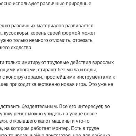
тересно используют различные природные
ек из различных материалов развивается
а, кусок коры, корень своей формой может
нужно только немного отломить, отрезать,
шего сходства.
ети только имитируют трудовые действия взрослых
ющими утюгами, стирают без мыла и воды,
 с конструкторами, простейшими инструментами к
шек приходит качественно новая игра. Это уже не
ставить бездеятельным. Все его интересует, во
руппку ребят можно увидеть на улице возле
еля, открывшего капот машины и что-то
, на котором работает монтер. Есть в труде
что-то чрезвычайно притягательное для ребенка.