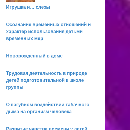
Игрушка и… слезы
Осознание временных отношений и
характер использования детьми
временных мер
Новорожденный в доме
Трудовая деятельность в природе
детей подготовительной к школе
группы
О пагубном воздействии табачного
дыма на организм человека
Развитие чувства времени у детей