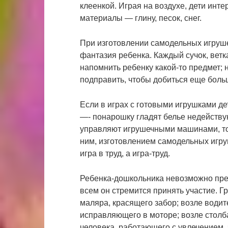
клеенкой. Играя на воздухе, дети ин
материалы ― глину, песок, снег.
При изготовлении самодельных игруш
фантазия ребенка. Каждый сучок, ветк
напомнить ребенку какой-то предмет; 
подправить, чтобы добиться еще боль
Если в играх с готовыми игрушками д
―- понарошку гладят белье недейству
управляют игрушечными машинами, то
ним, изготовлением самодельных игру
игра в труд, а игра-труд.
Ребенка-дошкольника невозможно пред
всем он стремится принять участие. Г
маляра, красящего забор; возле водит
исправляющего в моторе; возле столба
человека, работающего с увлечением, 