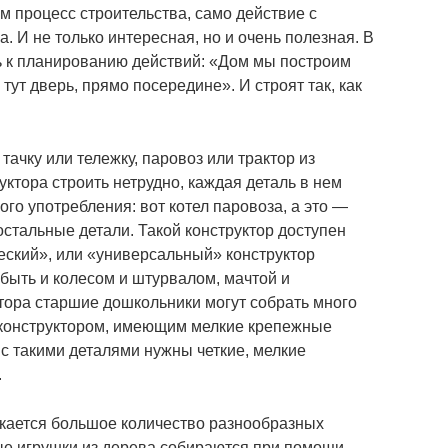
ам процесс строительства, само действие с
. И не только интересная, но и очень полезная. В
ь к планированию действий: «Дом мы построим
 тут дверь, прямо посередине». И строят так, как
тачку или тележку, паровоз или трактор из
уктора строить нетрудно, каждая деталь в нем
го употребления: вот котел паровоза, а это ―
остальные детали. Такой конструктор доступен
еский», или «универсальный» конструктор
 быть и колесом и штурвалом, мачтой и
ктора старшие дошкольники могут собрать много
 конструктором, имеющим мелкие крепежные
 с такими деталями нужны четкие, мелкие
.
ускается большое количество разнообразных
ые игрушки из дерева собираются при помощи