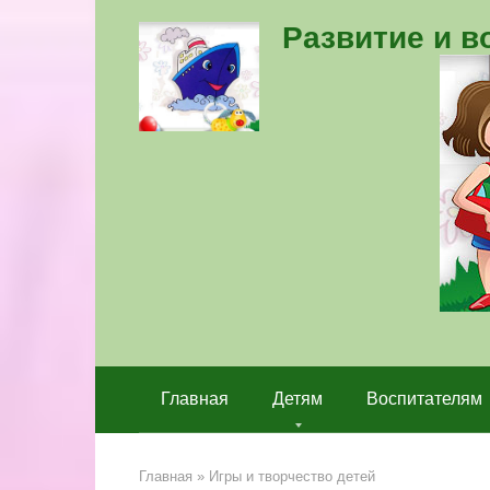
Перейти
Развитие и 
к
контенту
Главная
Детям
Воспитателям
Главная
»
Игры и творчество детей