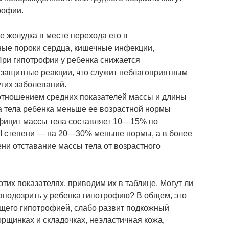
рофии.
е желудка в месте перехода его в
ные пороки сердца, кишечные инфекции,
 При гипотрофии у ребенка снижается
 защитные реакции, что служит неблагоприятным
гих заболеваний.
отношением средних показателей массы и длины
сса тела ребенка меньше ее возрастной нормы
дефицит массы тела составляет 10—15% по
II степени — на 20—30% меньше нормы, а в более
ни отставание массы тела от возрастного
тих показателях, приводим их в таблице. Могут ли
заподозрить у ребенка гипотрофию? В общем, это
ющего гипотрофией, слабо развит подкожный
орщинках и складочках, неэластичная кожа,