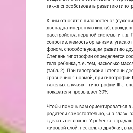
также способствовать развитию гипот
К ним относятся пилоростеноз (сужени
двенадцатиперстную кишку), врожден
расстройства нервной системы и т. д.
сопротивляемость организма, угасают
фоном, способствующим развитию дру
Степень гипотрофии определяется со
тела ребенка, т. е. тем, насколько ма
(табл. 2). При гипотрофии I степени 
сравнению с нормой, при гипотрофии 
тяжелых случаях—гипотрофии III степе
показателя превышает 30%.
Чтобы помочь вам ориентироваться в э
родители самостоятельно, «на глаз», 
сделать несложно. У ребенка, страда
жировой слой, несколько дряблая, в м