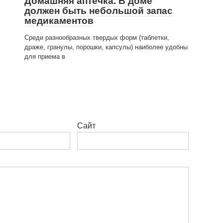
Домашняя аптечка. В доме
должен быть небольшой запас
медика­ментов
Среди разнообразных твердых форм (таблетки,
драже, гранулы, порошки, капсулы) наиболее удоб­ны
для приема в
Сайт