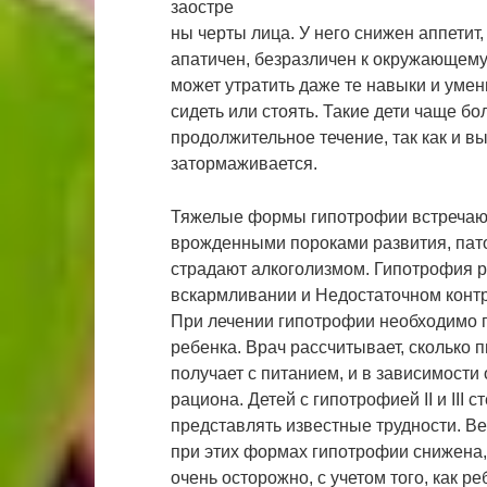
заостре
ны черты лица. У него снижен аппетит, 
апатичен, безразличен к окружающему
может утратить даже те навыки и умен
сидеть или стоять. Такие дети чаще бо
продолжительное течение, так как и в
затормаживается.
Тяжелые формы гипотрофии встречаютс
врожденными пороками развития, пато
страдают алкоголизмом. Гипотрофия р
вскармливании и Недостаточном контр
При лечении гипотрофии необходимо п
ребенка. Врач рассчитывает, сколько 
получает с питанием, и в зависимости
рациона. Детей с гипотрофией II и III 
представлять известные трудности. В
при этих формах гипотрофии снижена,
очень осторожно, с учетом того, как 