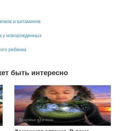
елков и витаминов
а у новорожденных
ого ребенка
жет быть интересно
Здоровье и гигиена