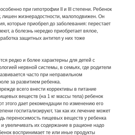
особенно при гипотрофии II и III степени. Ребенок
, лишен жизнерадостности, малоподвижен. Он
ия, которые приобрел до заболевания: перестает
леют, а болезнь нередко приобретает вялое,
ыработка защитных антител у них тоже
я редко и более характерны для детей с
логией нервной системы, в семьях, где родители
азвивается часто при неправильном
оле за развитием ребенка.
режде всего внести коррективы в питание
пищевых веществ (на 1 кг массы тела) ребенок
 от этого дает рекомендации по изменению его
степени госпитализируют, так как их лечение может
едь переносимость пищевых веществ у ребенка
 и увеличивать их содержание в рационе надо
ребенок воспринимает те или иные продукты