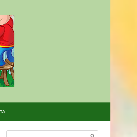
та
Поиск: