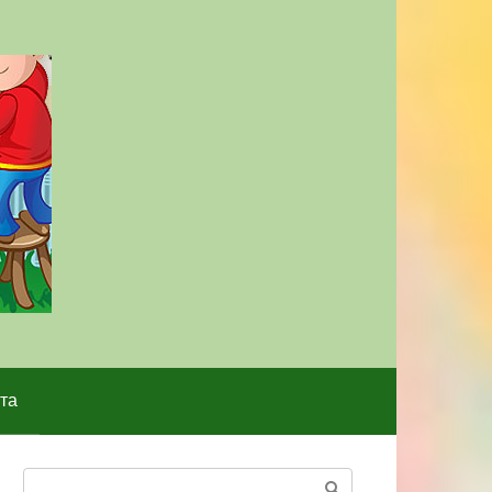
та
Поиск: