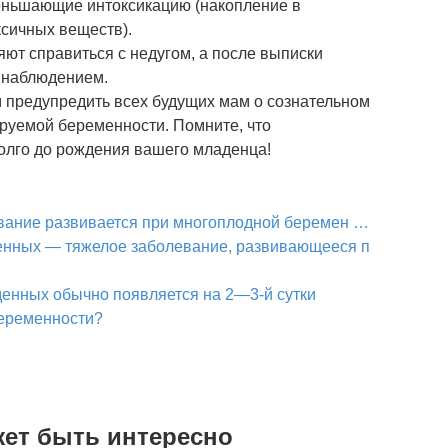
ньшающие интоксикацию (накопление в
сичных веществ).
т справиться с недугом, а после выписки
 наблюдением.
м предупредить всех будущих мам о сознательном
руемой беременности. Помните, что
долго до рождения вашего младенца!
вание развивается при многоплод­ной беремен …
енных — тяжелое заболевание, развивающееся п
енных обычно по­является на 2—3-й сутки
еременности?
жет быть интересно