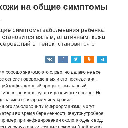
охожи на общие симптомы
а
щие симптомы за­болевания ребенка:
 ста­новится вялым, апатичным, кожа
сероватый оттенок, становится с
м хорошо знакомо это слово, но далеко не все
кое сепсис новорожденных и его последствия.
щий инфекционный процесс, вызванный
мов в кровяное русло и различные органы. Не
де называют «заражением крови».
ейшего заболевания? Микроорганизмы могут
 матери во время беременности (внутриутробное
например при инфицировании околоплодных вод,
ез пупочную ранку, кожные покровы (гнойнички)