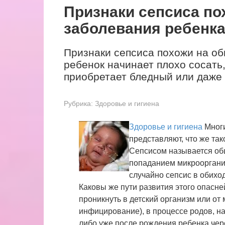
Признаки сепсиса п
за­болевания ребенк
Признаки сепсиса похожи на об
ребенок начинает плохо сосать,
приобретает бледный или даже 
Рубрика:
Здоровье и гигиена
Здоровье и гигиена
Многи
представляют, что же та
Сепсисом называется об
попаданием микроорганиз
случайно сепсис в обихо
Каковы же пути развития этого опасн
проникнуть в детский организм или от
инфицирование), в процессе родов, 
либо уже после рождения ребенка чер