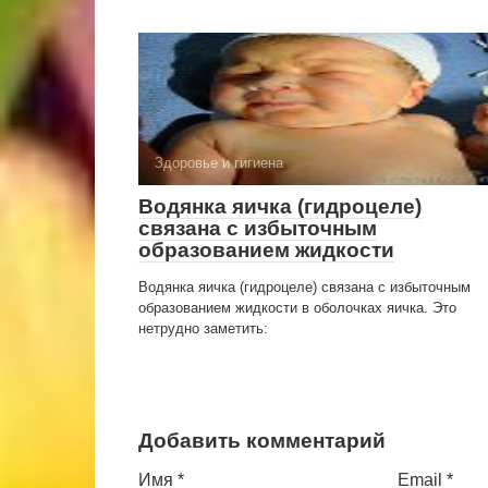
Здоровье и гигиена
Водянка яичка (гидроцеле)
связана с избыточ­ным
образованием жидкости
Водянка яичка (гидроцеле) связана с избыточ­ным
образованием жидкости в оболочках яичка. Это
нетрудно заметить:
Добавить комментарий
Имя
*
Email
*