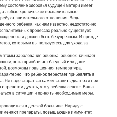
чему состояние здоровья будущей матери имеет
, а любые хронические воспалительные
ребуют внимательного отношения. Ведь
енного ребенка, как нам известно, недостаточно
 воспалительных процессах реально существует.
орожденности должен быть безупречным. И прежде
метов, которыми вы пользуетесь для ухода за
мптомы заболевания ребенка: ребенок начинает
тичным, кожа приобретает бледный или даже
атой, возможны повышенная температура,
Характерно, что ребенок перестает прибавлять в
а. Не надо стараться самим ставить диагноз и при
 с трепетом думать, что у ребенка сепсис. Ваша
раться в ситуации и принять необходимые меры.
роводиться в детской больнице. Наряду с
применяют препараты, повышающие иммунитет,