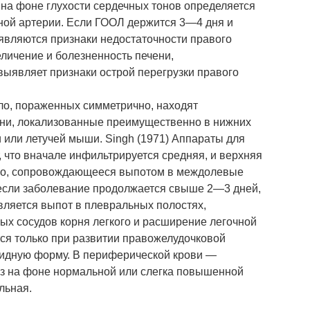
 на фоне глухости сердечных тонов определяется
чной артерии. Если ГООЛ держится 3—4 дня и
роявляются признаки недостаточности правого
еличение и болезненность печени,
выявляет признаки острой перегрузки правого
ило, пораженных симметрично, находят
ни, локализованные преимущественно в нижних
ки или летучей мыши. Singh (1971) Аппараты для
, что вначале инфильтрируется средняя, и верхняя
ого, сопровождающееся выпотом в междолевые
 если заболевание продолжается свыше 2—3 дней,
является выпот в плевральных полостях,
х сосудов корня легкого и расширение легочной
ся только при развитии правожелудочковой
видную форму. В периферической крови —
з на фоне нормальной или слегка повышенной
льная.