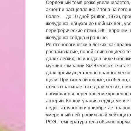
Сердечный темп резко увеличивается,
акцент и расщепление 2 тона на лего
более — до 10 дней (Sutton, 1973), п
желудочка, набухание шейных вен, ув
периферические отеки. ЭКГ, впрочем, 
желудочка сердца и раньше.
Рентгенологически в легких, как прав
расплывчатые, порой сливающиеся те
долях легких, но иногда в виде бабоч
мужчин компании SizeGenetics считает
доля преимущественно правого легк
щели. При тяжелой форме, особенно,
отек захватывает все доли легких, по
наблюдается переполнение кровеносны
артерии. Конфигурация сердца меняет
недостаточности и приобретает шаро
умеренный нейтрофильный лейкоцито
РОЭ. Температура тела обычно норма