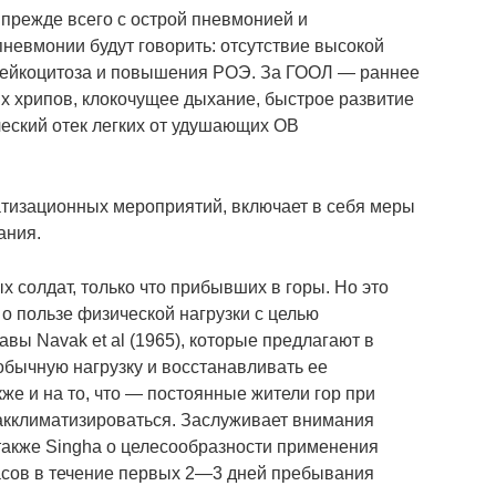
режде всего с острой пневмонией и
пневмонии будут говорить: отсутствие высокой
 лейкоцитоза и повышения РОЭ. За ГООЛ — раннее
х хрипов, клокочущее дыхание, быстрое развитие
ческий отек легких от удушающих ОВ
тизационных мероприятий, включает в себя меры
ания.
х солдат, только что прибывших в горы. Но это
 пользе физической нагрузки с целью
вы Navak et al (1965), которые предлагают в
обычную нагрузку и восстанавливать ее
же и на то, что — постоянные жители гор при
акклиматизироваться. Заслуживает внимания
 также Singha о целесообразности применения
асов в течение первых 2—3 дней пребывания