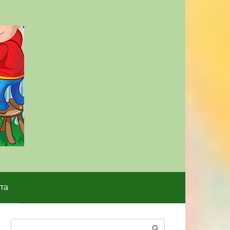
та
Поиск: