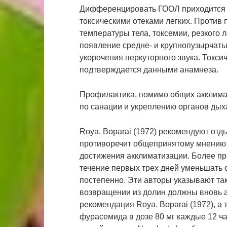
Дифференцировать ГООЛ приходится п
токсическими отеками легких. Против 
температуры тела, токсемии, резкого
появление средне- и крупнопузырчаты
укорочения перкуторного звука. Токси
подтверждается данными анамнеза.
Профилактика, помимо общих акклима
по санации и укреплению органов дых
Roya. Boparai (1972) рекомендуют отды
противоречит общепринятому мнению о
достижения акклиматизации. Более пра
течение первых трех дней уменьшать 
постепенно. Эти авторы указывают так
возвращении из долин должны вновь 
рекомендация Roya. Boparai (1972), а
фурасемида в дозе 80 мг каждые 12 ч