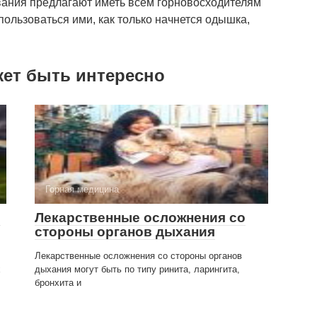
нования предлагают иметь всем горновосходителям
ользоваться ими, как только начнется одышка,
жет быть интересно
Горная медицина
е
Лекарственные осложнения со
стороны органов дыхания
Лекарственные осложнения со стороны органов
х
дыхания могут быть по типу ринита, ларингита,
бронхита и