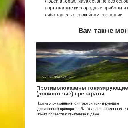
людей в горах. Navak et al не без ос
портативные кислородные приборы и п
либо кашель в спокойном состоянии.
Вам также мо
Горная медицина
Противопоказаны тонизирующи
(допинговые) препараты
Противопоказанными считаются тонизирующие
(допинговые) препараты. Длительное применение и
может привести к угнетению и даже