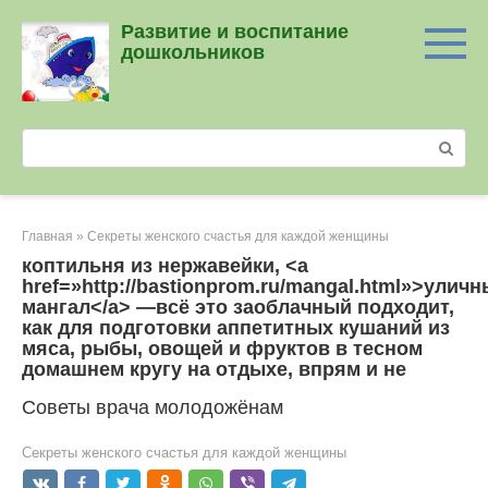
Перейти
Развитие и воспитание
к
дошкольников
контенту
Поиск:
Главная
»
Секреты женского счастья для каждой женщины
коптильня из нержавейки, <a
href=»http://bastionprom.ru/mangal.html»>улич
мангал</a> —всё это заоблачный подходит,
как для подготовки аппетитных кушаний из
мяса, рыбы, овощей и фруктов в тесном
домашнем кругу на отдыхе, впрям и не
Советы врача молодожёнам
Секреты женского счастья для каждой женщины