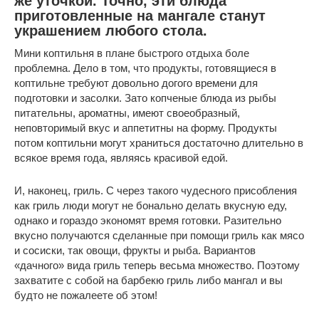
же уточкой. Точно, эти блюда
приготовленные на мангале станут
украшением любого стола.
Мини коптильня в плане быстрого отдыха боле
проблемна. Дело в том, что продукты, готовящиеся в
коптильне требуют довольно догого времени для
подготовки и засолки. Зато копченые блюда из рыбы
питательны, ароматны, имеют своеобразный,
неповторимый вкус и аппетитны на форму. Продукты
потом коптильни могут храниться достаточно длительно в
всякое время года, являясь красивой едой.
И, наконец, гриль. С через такого чудесного присобления
как гриль люди могут не бонально делать вкусную еду,
однако и гораздо экономят время готовки. Разительно
вкусно получаются сделанные при помощи гриль как мясо
и сосиски, так овощи, фрукты и рыба. Вариантов
«дачного» вида гриль теперь весьма множество. Поэтому
захватите с собой на барбекю гриль либо мангал и вы
будто не пожалеете об этом!