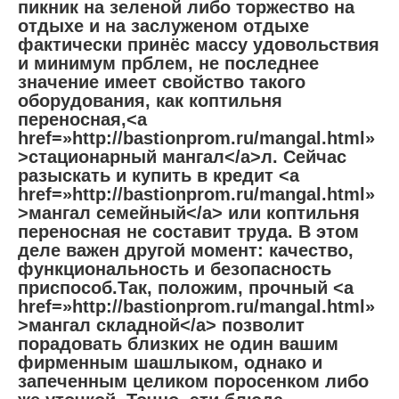
пикник на зеленой либо торжество на
отдыхе и на заслуженом отдыхе
фактически принёс массу удовольствия
и минимум прблем, не последнее
значение имеет свойство такого
оборудования, как коптильня
переносная,<a
href=»http://bastionprom.ru/mangal.html»
>стационарный мангал</a>л. Сейчас
разыскать и купить в кредит <a
href=»http://bastionprom.ru/mangal.html»
>мангал семейный</a> или коптильня
переносная не составит труда. В этом
деле важен другой момент: качество,
функциональность и безопасность
приспособ.Так, положим, прочный <a
href=»http://bastionprom.ru/mangal.html»
>мангал складной</a> позволит
порадовать близких не один вашим
фирменным шашлыком, однако и
запеченным целиком поросенком либо