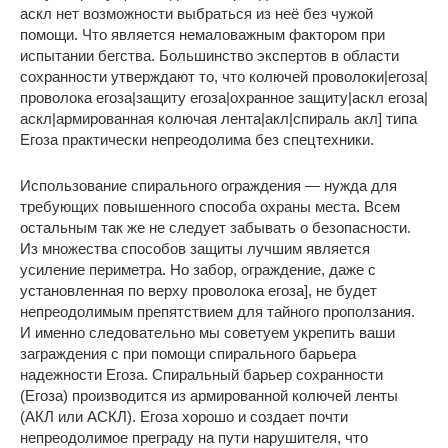
аскл нет возможности выбраться из неё без чужой
помощи. Что является немаловажным фактором при
испытании бегства. Большинство экспертов в области
сохранности утверждают то, что колючей проволоки|егоза|
проволока егоза|защиту егоза|охранное защиту|аскл егоза|
аскл|армированная колючая лента|акл|спираль акл] типа
Егоза практически непреодолима без спецтехники.
Использование спирального ограждения — нужда для
требующих повышенного способа охраны места. Всем
остальным так же не следует забывать о безопасности.
Из множества способов защиты лучшим является
усиление периметра. Но забор, ограждение, даже с
установленная по верху проволока егоза], не будет
непреодолимым препятствием для тайного проползания.
И именно следовательно мы советуем укрепить ваши
заграждения с при помощи спирального барьера
надежности Егоза. Спиральный барьер сохранности
(Егоза) производится из армированной колючей ленты
(АКЛ или АСКЛ). Егоза хорошо и создает почти
непреодолимое преграду на пути нарушителя, что