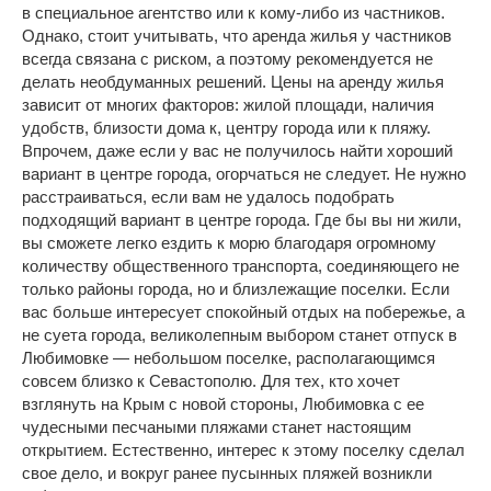
в специальное агентство или к кому-либо из частников.
Однако, стоит учитывать, что аренда жилья у частников
всегда связана с риском, а поэтому рекомендуется не
делать необдуманных решений. Цены на аренду жилья
зависит от многих факторов: жилой площади, наличия
удобств, близости дома к, центру города или к пляжу.
Впрочем, даже если у вас не получилось найти хороший
вариант в центре города, огорчаться не следует. Не нужно
расстраиваться, если вам не удалось подобрать
подходящий вариант в центре города. Где бы вы ни жили,
вы сможете легко ездить к морю благодаря огромному
количеству общественного транспорта, соединяющего не
только районы города, но и близлежащие поселки. Если
вас больше интересует спокойный отдых на побережье, а
не суета города, великолепным выбором станет отпуск в
Любимовке — небольшом поселке, располагающимся
совсем близко к Севастополю. Для тех, кто хочет
взглянуть на Крым с новой стороны, Любимовка с ее
чудесными песчаными пляжами станет настоящим
открытием. Естественно, интерес к этому поселку сделал
свое дело, и вокруг ранее пусынных пляжей возникли