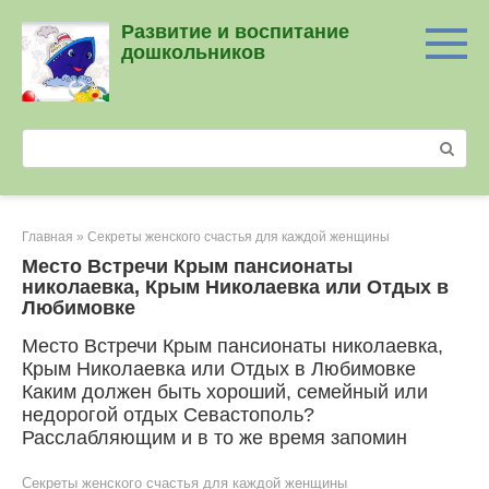
Перейти
Развитие и воспитание
к
дошкольников
контенту
Поиск:
Главная
»
Секреты женского счастья для каждой женщины
Место Встречи Крым пансионаты
николаевка, Крым Николаевка или Отдых в
Любимовке
Место Встречи Крым пансионаты николаевка,
Крым Николаевка или Отдых в Любимовке
Каким должен быть хороший, семейный или
недорогой отдых Севастополь?
Расслабляющим и в то же время запомин
Секреты женского счастья для каждой женщины