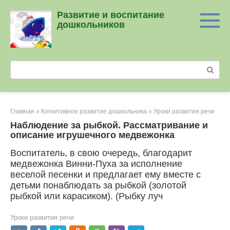
Перейти
Развитие и воспитание
к
дошкольников
контенту
Поиск:
Главная
»
Когнитивное развитие дошкольника
»
Уроки развития речи
Наблюдение за рыбкой. Рассматривание и
описание игрушеч­ного медвежонка
Воспитатель, в свою очередь, благодарит
медвежонка Вин­ни-Пуха за исполнение
веселой песенки и предлагает ему вместе с
детьми понаблюдать за рыбкой (золотой
рыбкой или карасиком). (Рыбку луч
Уроки развития речи