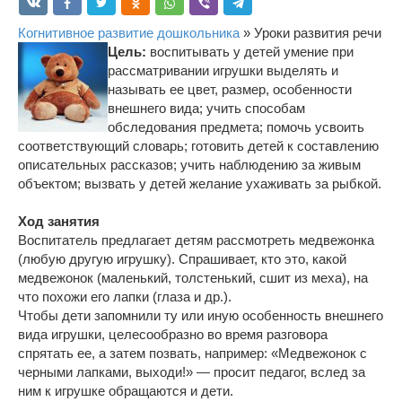
Когнитивное развитие дошкольника
» Уроки развития речи
Цель:
воспитывать у детей умение при
рассматривании игрушки выделять и
называть ее цвет, размер, особенности
внешнего вида; учить способам
обследования предмета; помочь усвоить
соответствующий словарь; готовить детей к составлению
описательных рассказов; учить наблюдению за живым
объектом; вызвать у детей желание ухаживать за рыбкой.
Ход занятия
Воспитатель предлагает детям рассмотреть медвежонка
(любую другую игрушку). Спрашивает, кто это, какой
медвежонок (маленький, толстенький, сшит из меха), на
что похожи его лапки (глаза и др.).
Чтобы дети запомнили ту или иную особенность внешнего
вида игрушки, целесообразно во время разговора
спрятать ее, а затем позвать, например: «Медвежонок с
черными лапками, выходи!» — просит педагог, вслед за
ним к игрушке обращаются и дети.