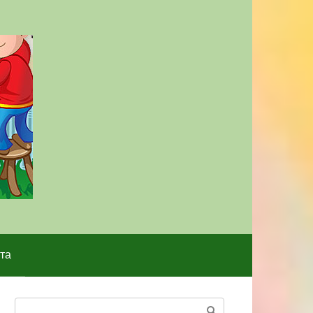
та
Поиск: