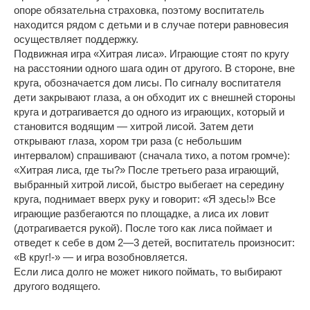
опоре обязательна страховка, поэтому воспитатель
находится рядом с детьми и в случае потери равновесия
осуществляет поддержку.
Подвижная игра «Хитрая лиса». Играющие стоят по кругу
на расстоянии одного шага один от другого. В стороне, вне
круга, обозначается дом лисы. По сигналу воспитателя
дети закрывают глаза, а он обходит их с внешней стороны
круга и дотрагивается до одного из играющих, который и
становится водящим — хитрой лисой. Затем дети
открывают глаза, хором три раза (с небольшим
интервалом) спрашивают (сначала тихо, а потом громче):
«Хитрая лиса, где ты?» После третьего раза играющий,
выбранный хитрой лисой, быстро выбегает на середину
круга, поднимает вверх руку и говорит: «Я здесь!» Все
играющие разбегаются по площадке, а лиса их ловит
(дотрагивается рукой). После того как лиса поймает и
отведет к себе в дом 2—3 детей, воспитатель произносит:
«В круг!-» — и игра возобновляется.
Если лиса долго не может никого поймать, то выбирают
другого водящего.