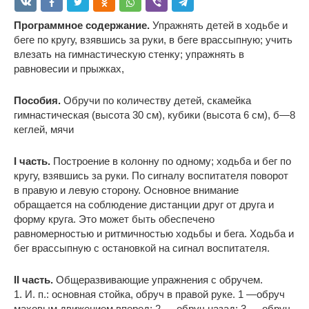
Программное содержание.
Упражнять детей в ходьбе и
беге по кругу, взявшись за руки, в беге врассыпную; учить
влезать на гимнастическую стенку; упражнять в
равновесии и прыжках,
Пособия.
Обручи по количеству детей, скамейка
гимнастичеcкая (высота 30 см), кубики (высота 6 см), б—8
кеглей, мячи
I часть.
Построение в колонну по одному; ходьба и бег по
кругу, взявшись за руки. По сигналу воспитателя поворот
в правую и левую сторону. Основное внимание
обращается на соблюдение дистанции друг от друга и
форму круга. Это может быть обеспечено
равномерностью и ритмичностью ходьбы и бега. Ходьба и
бег врассыпную с остановкой на сигнал воспитателя.
II часть.
Общеразвивающие упражнения с обручем.
1. И. п.: основная стойка, обруч в правой руке. 1 —обруч
маховым движением вперед; 2 — обруч назад; 3 — обруч