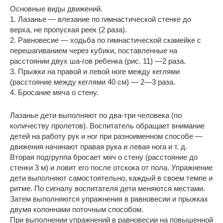
Основные виды движений.
1. Лазанье — влезание по гимнастической стенке до
верха, не пропуская реек (2 раза).
2. Равновесие — ходьба по гимнастической скамейке с
перешагиванием через кубики, поставленные на
расстоянии двух ша-гов ребенка (рис. 11) —2 раза.
3. Прыжки на правой и левой ноге между кеглями
(расстояние между кеглями 40 см) — 2—3 раза.
4. Бросание мяча о стену.
Лазанье дети выполняют по два-три человека (по
количеству пролетов). Воспитатель обращает внимание
детей на работу рук и ног при разноименном способе —
движения начинают правая рука и левая нога и т. д.
Вторая подгруппа бросает мяч о стену (расстояние до
стенки 3 м) и ловит его после отскока от пола. Упражнение
дети выполняют самостоятельно, каждый в своем темпе и
ритме. По сигналу воспитателя дети меняются местами.
Затем выполняются упражнения в равновесии и прыжках
двумя колоннами поточным способом.
При выполнении упражнений в равновесии на повышенной