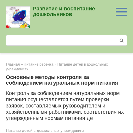
Перейти
Развитие и воспитание
к
дошкольников
контенту
Поиск:
Главная
»
Питание ребенка
»
Питание детей в дошкольных
учреждениях
Основные методы контроля за
соблюдением натуральных норм питания
Контроль за соблюдением натуральных норм
питания осуществляется путем проверки
заявок, составляемых руководителем и
хозяйственными работниками, соответствия их
утвержденным нормам питания де
Питание детей в дошкольных учреждениях