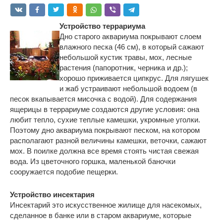
Устройство террариума
Дно старого аквариума покрывают слоем
влажного песка (46 см), в который сажают
небольшой кустик травы, мох, лесные
растения (папоротник, черника и др.);
хорошо приживается ципкрус. Для лягушек
и жаб устраивают небольшой водоем (в
песок вкапывается мисочка с водой). Для содержания
ящерицы в террариуме создаются другие условия: она
любит тепло, сухие теплые камешки, укромные уголки.
Поэтому дно аквариума покрывают песком, на котором
располагают разной величины камешки, веточки, сажают
мох. В поилке должна все время стоять чистая свежая
вода. Из цветочного горшка, маленькой баночки
сооружается подобие пещерки.
Устройство инсектария
Инсектарий это искусственное жилище для насекомых,
сделанное в банке или в старом аквариуме, которые