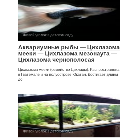
Живой уголок в детском саду
Аквариумные рыбы — Цихлазома
мееки — Цихлазома мезонаута —
Цихлазома чернополосая
Цихлазома мееки (семейство Цихлиды). Распространена
в Гватемале и на полуострове Юкатан. Достигает длины
до
Живой уголок в детском саду