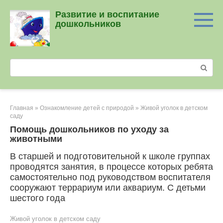
Перейти
Развитие и воспитание
к
дошкольников
контенту
Поиск:
Главная
»
Ознакомление детей с природой
»
Живой уголок в детском
саду
Помощь дошкольников по уходу за
животными
В старшей и подготовительной к школе группах
проводятся занятия, в процессе которых ребята
самостоятельно под руководством воспитателя
сооружают террариум или аквариум. С детьми
шестого года
Живой уголок в детском саду