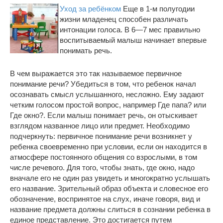
Уход за ребёнком
Еще в 1-м полугодии
жизни младенец способен различать
интонации голоса. В 6—7 мес правильно
воспитываемый малыш начинает впервые
понимать речь.
В чем выражается это так называемое первичное
понимание речи? Убедиться в том, что ребенок начал
осознавать смысл услышанного, несложно. Ему задают
четким голосом простой вопрос, например Где папа? или
Где окно?. Если малыш понимает речь, он отыскивает
взглядом названное лицо или предмет. Необходимо
подчеркнуть: первичное понимание речи возникнет у
ребенка своевременно при условии, если он находится в
атмосфере постоянного общения со взрослыми, в том
числе речевого. Для того, чтобы знать, где окно, надо
вначале его не один раз увидеть и многократно услышать
его название. Зрительный образ объекта и словесное его
обозначение, воспринятое на слух, иначе говоря, вид и
название предмета должны слиться в сознании ребенка в
единое представление. Это достигается путем